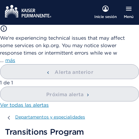
Menú
Inicie sesión
We're experiencing technical issues that may affect
some services on kp.org. You may notice slower
response times or intermittent errors while we w
…
más
Alerta anterior
mostrando
1
de
1
Próxima alerta
Ver todas las alertas
Departamentos y especialidades
Departamentos y especialidades
Transitions Program