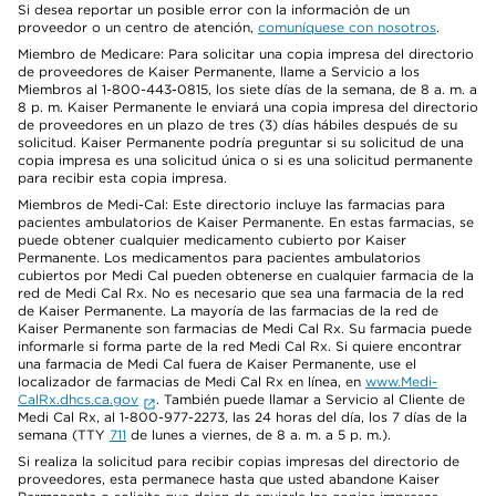
Si desea reportar un posible error con la información de un
proveedor o un centro de atención,
comuníquese con nosotros
.
Miembro de Medicare: Para solicitar una copia impresa del directorio
de proveedores de Kaiser Permanente, llame a Servicio a los
Miembros al 1-800-443-0815, los siete días de la semana, de 8 a. m. a
8 p. m. Kaiser Permanente le enviará una copia impresa del directorio
de proveedores en un plazo de tres (3) días hábiles después de su
solicitud. Kaiser Permanente podría preguntar si su solicitud de una
copia impresa es una solicitud única o si es una solicitud permanente
para recibir esta copia impresa.
Miembros de Medi-Cal: Este directorio incluye las farmacias para
pacientes ambulatorios de Kaiser Permanente. En estas farmacias, se
puede obtener cualquier medicamento cubierto por Kaiser
Permanente. Los medicamentos para pacientes ambulatorios
cubiertos por Medi Cal pueden obtenerse en cualquier farmacia de la
red de Medi Cal Rx. No es necesario que sea una farmacia de la red
de Kaiser Permanente. La mayoría de las farmacias de la red de
Kaiser Permanente son farmacias de Medi Cal Rx. Su farmacia puede
informarle si forma parte de la red Medi Cal Rx. Si quiere encontrar
una farmacia de Medi Cal fuera de Kaiser Permanente, use el
localizador de farmacias de Medi Cal Rx en línea, en
www.Medi-
CalRx.dhcs.ca.gov
. También puede llamar a Servicio al Cliente de
Medi Cal Rx, al 1-800-977-2273, las 24 horas del día, los 7 días de la
semana (TTY
711
de lunes a viernes, de 8 a. m. a 5 p. m.).
Si realiza la solicitud para recibir copias impresas del directorio de
proveedores, esta permanece hasta que usted abandone Kaiser