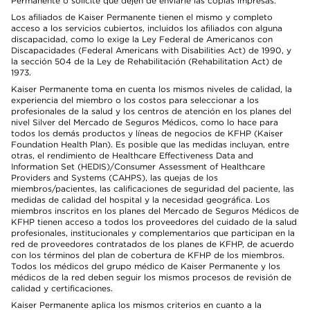
Permanente o solicite que dejen de enviarle las copias impresas.
Los afiliados de Kaiser Permanente tienen el mismo y completo
acceso a los servicios cubiertos, incluidos los afiliados con alguna
discapacidad, como lo exige la Ley Federal de Americanos con
Discapacidades (Federal Americans with Disabilities Act) de 1990, y
la sección 504 de la Ley de Rehabilitación (Rehabilitation Act) de
1973.
Kaiser Permanente toma en cuenta los mismos niveles de calidad, la
experiencia del miembro o los costos para seleccionar a los
profesionales de la salud y los centros de atención en los planes del
nivel Silver del Mercado de Seguros Médicos, como lo hace para
todos los demás productos y líneas de negocios de KFHP (Kaiser
Foundation Health Plan). Es posible que las medidas incluyan, entre
otras, el rendimiento de Healthcare Effectiveness Data and
Information Set (HEDIS)/Consumer Assessment of Healthcare
Providers and Systems (CAHPS), las quejas de los
miembros/pacientes, las calificaciones de seguridad del paciente, las
medidas de calidad del hospital y la necesidad geográfica. Los
miembros inscritos en los planes del Mercado de Seguros Médicos de
KFHP tienen acceso a todos los proveedores del cuidado de la salud
profesionales, institucionales y complementarios que participan en la
red de proveedores contratados de los planes de KFHP, de acuerdo
con los términos del plan de cobertura de KFHP de los miembros.
Todos los médicos del grupo médico de Kaiser Permanente y los
médicos de la red deben seguir los mismos procesos de revisión de
calidad y certificaciones.
Kaiser Permanente aplica los mismos criterios en cuanto a la