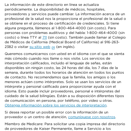
La información de este directorio en línea se actualiza
periódicamente. La disponibilidad de médicos, hospitales,
proveedores y servicios puede cambiar. La información acerca de un
profesional de la salud nos la proporciona el profesional de la salud o
se obtiene en el proceso de certificación de credenciales. Si tiene
alguna pregunta, llámenos al 1-800-464-4000 (sin costo). Para
personas con problemas auditivos y del habla: 1-800-464-4000 (sin
costo) o línea TTY al
711
(sin costo). También puede llamar al Colegio
de Médicos de California (Medical Board of California) al 916-263-
2382 o visitar
su sitio web
(en inglés).
Queremos comunicarnos con usted en el idioma con el que se sienta
más cómodo cuando nos llame o nos visite. Los servicios de
interpretación calificados, incluido el lenguaje de señas, están
disponibles sin ningún costo, las 24 horas del día, los 7 días de la
semana, durante todos los horarios de atención en todos los puntos
de contacto. No recomendamos que la familia, los amigos o los
menores actúen como intérpretes. Solo se usan los servicios de un
intérprete y personal calificado para proporcionar ayuda con el
idioma. Esto puede incluir proveedores, personal e intérpretes del
cuidado de la salud bilingües. Están a su disposición diferentes tipos
de comunicación: en persona, por teléfono, por video u otras.
Obtenga información sobre los servicios de interpretación
.
Si desea reportar un posible error con la información de un
proveedor o un centro de atención,
comuníquese con nosotros
.
Miembro de Medicare: Para solicitar una copia impresa del directorio
de proveedores de Kaiser Permanente, llame a Servicio a los