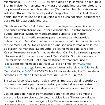
Miembros al 1-800-443-0815, los siete días de la semana, de 8 a. m. a
8 p. m. Kaiser Permanente le enviará una copia impresa del directorio
de proveedores en un plazo de tres (3) días hábiles después de su
solicitud. Kaiser Permanente podría preguntar si su solicitud de una
copia impresa es una solicitud única o si es una solicitud permanente
para recibir esta copia impresa.
Miembros de Medi-Cal: Este directorio incluye las farmacias para
pacientes ambulatorios de Kaiser Permanente. En estas farmacias, se
puede obtener cualquier medicamento cubierto por Kaiser
Permanente. Los medicamentos para pacientes ambulatorios
cubiertos por Medi Cal pueden obtenerse en cualquier farmacia de la
red de Medi Cal Rx. No es necesario que sea una farmacia de la red
de Kaiser Permanente. La mayoría de las farmacias de la red de
Kaiser Permanente son farmacias de Medi Cal Rx. Su farmacia puede
informarle si forma parte de la red Medi Cal Rx. Si quiere encontrar
una farmacia de Medi Cal fuera de Kaiser Permanente, use el
localizador de farmacias de Medi Cal Rx en línea, en
www.Medi-
CalRx.dhcs.ca.gov
. También puede llamar a Servicio al Cliente de
Medi Cal Rx, al 1-800-977-2273, las 24 horas del día, los 7 días de la
semana (TTY
711
de lunes a viernes, de 8 a. m. a 5 p. m.).
Si realiza la solicitud para recibir copias impresas del directorio de
proveedores, esta permanece hasta que usted abandone Kaiser
Permanente o solicite que dejen de enviarle las copias impresas.
Los afiliados de Kaiser Permanente tienen el mismo y completo
acceso a los servicios cubiertos, incluidos los afiliados con alguna
discapacidad, como lo exige la Ley Federal de Americanos con
Discapacidades (Federal Americans with Disabilities Act) de 1990, y