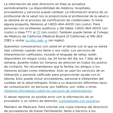
La información de este directorio en línea se actualiza
periódicamente. La disponibilidad de médicos, hospitales,
proveedores y servicios puede cambiar. La información acerca de un
profesional de la salud nos la proporciona el profesional de la salud o
se obtiene en el proceso de certificación de credenciales. Si tiene
alguna pregunta, llámenos al 1-800-464-4000 (sin costo). Para
personas con problemas auditivos y del habla: 1-800-464-4000 (sin
costo) o línea TTY al
711
(sin costo). También puede llamar al Colegio
de Médicos de California (Medical Board of California) al 916-263-
2382 o visitar
su sitio web
(en inglés).
Queremos comunicarnos con usted en el idioma con el que se sienta
más cómodo cuando nos llame o nos visite. Los servicios de
interpretación calificados, incluido el lenguaje de señas, están
disponibles sin ningún costo, las 24 horas del día, los 7 días de la
semana, durante todos los horarios de atención en todos los puntos
de contacto. No recomendamos que la familia, los amigos o los
menores actúen como intérpretes. Solo se usan los servicios de un
intérprete y personal calificado para proporcionar ayuda con el
idioma. Esto puede incluir proveedores, personal e intérpretes del
cuidado de la salud bilingües. Están a su disposición diferentes tipos
de comunicación: en persona, por teléfono, por video u otras.
Obtenga información sobre los servicios de interpretación
.
Si desea reportar un posible error con la información de un
proveedor o un centro de atención,
comuníquese con nosotros
.
Miembro de Medicare: Para solicitar una copia impresa del directorio
de proveedores de Kaiser Permanente, llame a Servicio a los