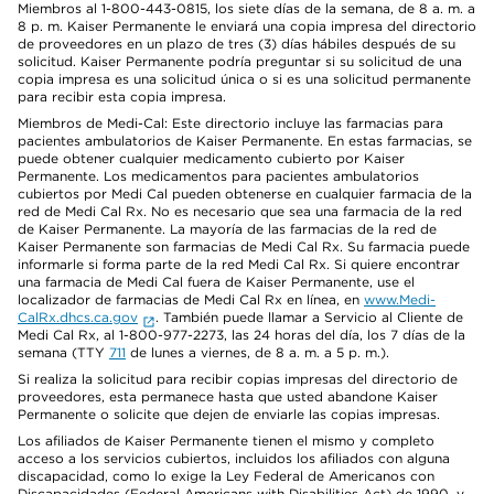
Miembros al 1-800-443-0815, los siete días de la semana, de 8 a. m. a
8 p. m. Kaiser Permanente le enviará una copia impresa del directorio
de proveedores en un plazo de tres (3) días hábiles después de su
solicitud. Kaiser Permanente podría preguntar si su solicitud de una
copia impresa es una solicitud única o si es una solicitud permanente
para recibir esta copia impresa.
Miembros de Medi-Cal: Este directorio incluye las farmacias para
pacientes ambulatorios de Kaiser Permanente. En estas farmacias, se
puede obtener cualquier medicamento cubierto por Kaiser
Permanente. Los medicamentos para pacientes ambulatorios
cubiertos por Medi Cal pueden obtenerse en cualquier farmacia de la
red de Medi Cal Rx. No es necesario que sea una farmacia de la red
de Kaiser Permanente. La mayoría de las farmacias de la red de
Kaiser Permanente son farmacias de Medi Cal Rx. Su farmacia puede
informarle si forma parte de la red Medi Cal Rx. Si quiere encontrar
una farmacia de Medi Cal fuera de Kaiser Permanente, use el
localizador de farmacias de Medi Cal Rx en línea, en
www.Medi-
CalRx.dhcs.ca.gov
. También puede llamar a Servicio al Cliente de
Medi Cal Rx, al 1-800-977-2273, las 24 horas del día, los 7 días de la
semana (TTY
711
de lunes a viernes, de 8 a. m. a 5 p. m.).
Si realiza la solicitud para recibir copias impresas del directorio de
proveedores, esta permanece hasta que usted abandone Kaiser
Permanente o solicite que dejen de enviarle las copias impresas.
Los afiliados de Kaiser Permanente tienen el mismo y completo
acceso a los servicios cubiertos, incluidos los afiliados con alguna
discapacidad, como lo exige la Ley Federal de Americanos con
Discapacidades (Federal Americans with Disabilities Act) de 1990, y