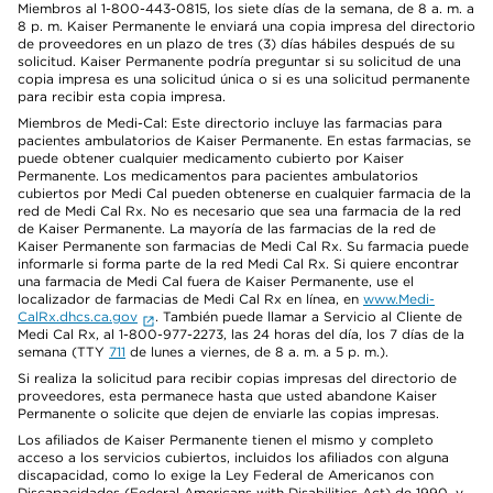
Miembros al 1-800-443-0815, los siete días de la semana, de 8 a. m. a
8 p. m. Kaiser Permanente le enviará una copia impresa del directorio
de proveedores en un plazo de tres (3) días hábiles después de su
solicitud. Kaiser Permanente podría preguntar si su solicitud de una
copia impresa es una solicitud única o si es una solicitud permanente
para recibir esta copia impresa.
Miembros de Medi-Cal: Este directorio incluye las farmacias para
pacientes ambulatorios de Kaiser Permanente. En estas farmacias, se
puede obtener cualquier medicamento cubierto por Kaiser
Permanente. Los medicamentos para pacientes ambulatorios
cubiertos por Medi Cal pueden obtenerse en cualquier farmacia de la
red de Medi Cal Rx. No es necesario que sea una farmacia de la red
de Kaiser Permanente. La mayoría de las farmacias de la red de
Kaiser Permanente son farmacias de Medi Cal Rx. Su farmacia puede
informarle si forma parte de la red Medi Cal Rx. Si quiere encontrar
una farmacia de Medi Cal fuera de Kaiser Permanente, use el
localizador de farmacias de Medi Cal Rx en línea, en
www.Medi-
CalRx.dhcs.ca.gov
. También puede llamar a Servicio al Cliente de
Medi Cal Rx, al 1-800-977-2273, las 24 horas del día, los 7 días de la
semana (TTY
711
de lunes a viernes, de 8 a. m. a 5 p. m.).
Si realiza la solicitud para recibir copias impresas del directorio de
proveedores, esta permanece hasta que usted abandone Kaiser
Permanente o solicite que dejen de enviarle las copias impresas.
Los afiliados de Kaiser Permanente tienen el mismo y completo
acceso a los servicios cubiertos, incluidos los afiliados con alguna
discapacidad, como lo exige la Ley Federal de Americanos con
Discapacidades (Federal Americans with Disabilities Act) de 1990, y