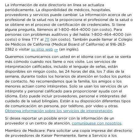
La información de este directorio en línea se actualiza
periódicamente. La disponibilidad de médicos, hospitales,
proveedores y servicios puede cambiar. La información acerca de un
profesional de la salud nos la proporciona el profesional de la salud o
se obtiene en el proceso de certificación de credenciales. Si tiene
alguna pregunta, llámenos al 1-800-464-4000 (sin costo). Para
personas con problemas auditivos y del habla: 1-800-464-4000 (sin
costo) o línea TTY al
711
(sin costo). También puede llamar al Colegio
de Médicos de California (Medical Board of California) al 916-263-
2382 o visitar
su sitio web
(en inglés).
Queremos comunicarnos con usted en el idioma con el que se sienta
más cómodo cuando nos llame o nos visite. Los servicios de
interpretación calificados, incluido el lenguaje de señas, están
disponibles sin ningún costo, las 24 horas del día, los 7 días de la
semana, durante todos los horarios de atención en todos los puntos
de contacto. No recomendamos que la familia, los amigos o los
menores actúen como intérpretes. Solo se usan los servicios de un
intérprete y personal calificado para proporcionar ayuda con el
idioma. Esto puede incluir proveedores, personal e intérpretes del
cuidado de la salud bilingües. Están a su disposición diferentes tipos
de comunicación: en persona, por teléfono, por video u otras.
Obtenga información sobre los servicios de interpretación
.
Si desea reportar un posible error con la información de un
proveedor o un centro de atención,
comuníquese con nosotros
.
Miembro de Medicare: Para solicitar una copia impresa del directorio
de proveedores de Kaiser Permanente, llame a Servicio a los