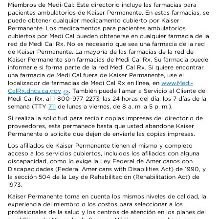
Miembros de Medi-Cal: Este directorio incluye las farmacias para
pacientes ambulatorios de Kaiser Permanente. En estas farmacias, se
puede obtener cualquier medicamento cubierto por Kaiser
Permanente. Los medicamentos para pacientes ambulatorios
cubiertos por Medi Cal pueden obtenerse en cualquier farmacia de la
red de Medi Cal Rx. No es necesario que sea una farmacia de la red
de Kaiser Permanente. La mayoría de las farmacias de la red de
Kaiser Permanente son farmacias de Medi Cal Rx. Su farmacia puede
informarle si forma parte de la red Medi Cal Rx. Si quiere encontrar
una farmacia de Medi Cal fuera de Kaiser Permanente, use el
localizador de farmacias de Medi Cal Rx en línea, en
www.Medi-
CalRx.dhcs.ca.gov
. También puede llamar a Servicio al Cliente de
Medi Cal Rx, al 1-800-977-2273, las 24 horas del día, los 7 días de la
semana (TTY
711
de lunes a viernes, de 8 a. m. a 5 p. m.).
Si realiza la solicitud para recibir copias impresas del directorio de
proveedores, esta permanece hasta que usted abandone Kaiser
Permanente o solicite que dejen de enviarle las copias impresas.
Los afiliados de Kaiser Permanente tienen el mismo y completo
acceso a los servicios cubiertos, incluidos los afiliados con alguna
discapacidad, como lo exige la Ley Federal de Americanos con
Discapacidades (Federal Americans with Disabilities Act) de 1990, y
la sección 504 de la Ley de Rehabilitación (Rehabilitation Act) de
1973.
Kaiser Permanente toma en cuenta los mismos niveles de calidad, la
experiencia del miembro o los costos para seleccionar a los
profesionales de la salud y los centros de atención en los planes del