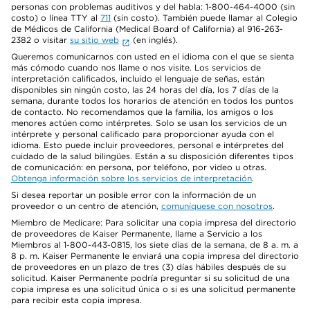
personas con problemas auditivos y del habla: 1-800-464-4000 (sin
costo) o línea TTY al
711
(sin costo). También puede llamar al Colegio
de Médicos de California (Medical Board of California) al 916-263-
2382 o visitar
su sitio web
(en inglés).
Queremos comunicarnos con usted en el idioma con el que se sienta
más cómodo cuando nos llame o nos visite. Los servicios de
interpretación calificados, incluido el lenguaje de señas, están
disponibles sin ningún costo, las 24 horas del día, los 7 días de la
semana, durante todos los horarios de atención en todos los puntos
de contacto. No recomendamos que la familia, los amigos o los
menores actúen como intérpretes. Solo se usan los servicios de un
intérprete y personal calificado para proporcionar ayuda con el
idioma. Esto puede incluir proveedores, personal e intérpretes del
cuidado de la salud bilingües. Están a su disposición diferentes tipos
de comunicación: en persona, por teléfono, por video u otras.
Obtenga información sobre los servicios de interpretación
.
Si desea reportar un posible error con la información de un
proveedor o un centro de atención,
comuníquese con nosotros
.
Miembro de Medicare: Para solicitar una copia impresa del directorio
de proveedores de Kaiser Permanente, llame a Servicio a los
Miembros al 1-800-443-0815, los siete días de la semana, de 8 a. m. a
8 p. m. Kaiser Permanente le enviará una copia impresa del directorio
de proveedores en un plazo de tres (3) días hábiles después de su
solicitud. Kaiser Permanente podría preguntar si su solicitud de una
copia impresa es una solicitud única o si es una solicitud permanente
para recibir esta copia impresa.