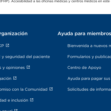
HP). Accesibilidad a las oficinas médicas y centros médicos en este d
rganización
Ayuda para miembro
KP
Bienvenida a nuevos 
 y seguridad del paciente
Formularios y publica
s y opiniones
Centro de Apoyo
gación
Ayuda para pagar sus 
miso con la Comunidad
Solicitudes de inform
dad e inclusión