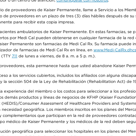
edor o un centro de atención,
comuníquese con nosotros
.
io de proveedores de Kaiser Permanente, llame a Servicio a los Miembr
o de proveedores en un plazo de tres (3) días hábiles después de su s
anente para recibir esta copia impresa.
 pacientes ambulatorios de Kaiser Permanente. En estas farmacias, se
tos por Medi Cal pueden obtenerse en cualquier farmacia de la red d
iser Permanente son farmacias de Medi Cal Rx. Su farmacia puede info
izador de farmacias de Medi Cal Rx en línea, en
www.Medi-CalRx.dhcs
na (TTY
711
de lunes a viernes, de 8 a. m. a 5 p. m.).
o de proveedores, esta permanece hasta que usted abandone Kaiser Perm
so a los servicios cubiertos, incluidos los afiliados con alguna disc
y la sección 504 de la Ley de Rehabilitación (Rehabilitation Act) de 1
 experiencia del miembro o los costos para seleccionar a los profesiona
s demás productos y líneas de negocios de KFHP (Kaiser Foundation He
t (HEDIS)/Consumer Assessment of Healthcare Providers and Systems (
la necesidad geográfica. Los miembros inscritos en los planes del Me
s y complementarios que participan en la red de proveedores contrata
o médico de Kaiser Permanente y los médicos de la red deben seguir l
ribución geográfica para seleccionar los hospitales en los planes del 