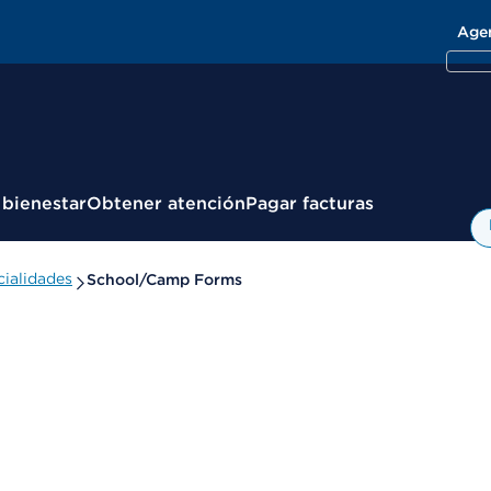
Age
 bienestar
Obtener atención
Pagar facturas
ialidades
School/Camp Forms