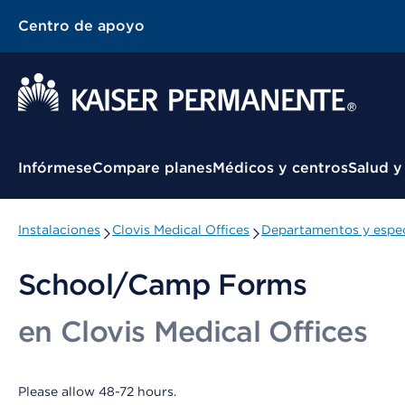
Centro de apoyo
Menú contextual
Infórmese
Compare planes
Médicos y centros
Salud y
Instalaciones
Clovis Medical Offices
Departamentos y espec
School/Camp Forms
en Clovis Medical Offices
Please allow 48-72 hours.