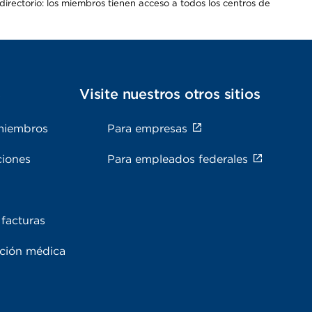
irectorio: los miembros tienen acceso a todos los centros de
s
Visite nuestros otros sitios
miembros
Para empresas
ciones
Para empleados federales
facturas
ación médica