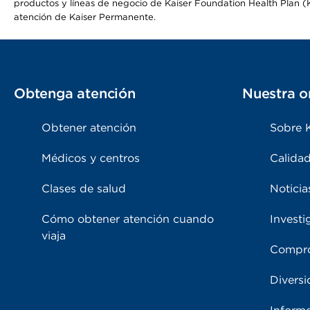
productos y líneas de negocio de Kaiser Foundation Health Plan (KF
atención de Kaiser Permanente.
Obtenga atención
Nuestra o
Obtener atención
Sobre 
Médicos y centros
Calidad
Clases de salud
Noticia
Cómo obtener atención cuando
Investi
viaja
Compro
Diversi