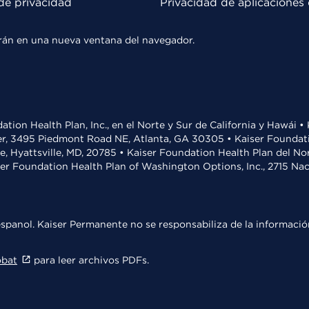
de privacidad
Privacidad de aplicaciones 
rirán en una nueva ventana del navegador.
ation Health Plan, Inc., en el Norte y Sur de California y Hawái 
r, 3495 Piedmont Road NE, Atlanta, GA 30305 • Kaiser Foundatio
ve, Hyattsville, MD, 20785 • Kaiser Foundation Health Plan del N
ser Foundation Health Plan of Washington Options, Inc., 2715 N
spanol. Kaiser Permanente no se responsabiliza de la información
obat
para leer archivos PDFs.