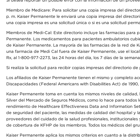
Si desea reportar un posible error con la información de un prove
Miembro de Medicare: Para solicitar una copia impresa del director
p. m. Kaiser Permanente le enviará una copia impresa del directori
una copia impresa es una solicitud única o si es una solicitud perm
Miembros de Medi-Cal: Este directorio incluye las farmacias para
Permanente. Los medicamentos para pacientes ambulatorios cubier
de Kaiser Permanente. La mayoría de las farmacias de la red de Ka
una farmacia de Medi Cal fuera de Kaiser Permanente, use el local
Rx, al 1-800-977-2273, las 24 horas del día, los 7 días de la sema
Si realiza la solicitud para recibir copias impresas del directori
Los afiliados de Kaiser Permanente tienen el mismo y completo acce
Discapacidades (Federal Americans with Disabilities Act) de 1990, 
Kaiser Permanente toma en cuenta los mismos niveles de calidad, la
Silver del Mercado de Seguros Médicos, como lo hace para todos lo
rendimiento de Healthcare Effectiveness Data and Information Se
de seguridad del paciente, las medidas de calidad del hospital y 
proveedores del cuidado de la salud profesionales, institucionale
de cobertura de KFHP de los miembros. Todos los médicos del grup
Kaiser Permanente aplica los mismos criterios en cuanto a la dist