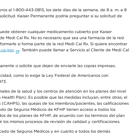
os al 1-800-443-0815, los siete días de la semana, de 8 a. m. a 8
olicitud. Kaiser Permanente podría preguntar si su solicitud de
 puede obtener cualquier medicamento cubierto por Kaiser
e Medi Cal Rx. No es necesario que sea una farmacia de la red
rmarle si forma parte de la red Medi Cal Rx. Si quiere encontrar
.ca.gov
. También puede llamar a Servicio al Cliente de Medi Cal
anente o solicite que dejen de enviarle las copias impresas.
apacidad, como lo exige la Ley Federal de Americanos con
973.
les de la salud y los centros de atención en los planes del nivel
alth Plan). Es posible que las medidas incluyan, entre otras, el
CAHPS), las quejas de los miembros/pacientes, las calificaciones
rcado de Seguros Médicos de KFHP tienen acceso a todos los
dos de los planes de KFHP, de acuerdo con los términos del plan
os mismos procesos de revisión de calidad y certificaciones.
Mercado de Seguros Médicos y en cuanto a todos los demás