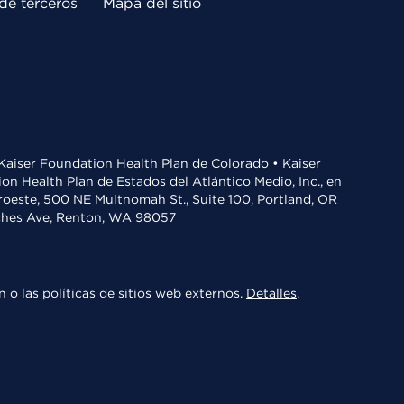
de terceros
Mapa del sitio
• Kaiser Foundation Health Plan de Colorado • Kaiser
n Health Plan de Estados del Atlántico Medio, Inc., en
oroeste, 500 NE Multnomah St., Suite 100, Portland, OR
aches Ave, Renton, WA 98057
 o las políticas de sitios web externos.
Detalles
.