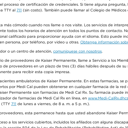
n el proceso de certificación de credenciales. Si tiene alguna pregunt
ea TTY al
711
(sin costo). También puede llamar al Colegio de Médicos d
más cómodo cuando nos llame o nos visite. Los servicios de interpreta
urante todos los horarios de atención en todos los puntos de contacto.
sonal calificado para proporcionar ayuda con el idioma. Esto puede inc
 en persona, por teléfono, por video u otras.
Obtenga información sobre
edor o un centro de atención,
comuníquese con nosotros
.
io de proveedores de Kaiser Permanente, llame a Servicio a los Miembr
o de proveedores en un plazo de tres (3) días hábiles después de su s
anente para recibir esta copia impresa.
 pacientes ambulatorios de Kaiser Permanente. En estas farmacias, se
tos por Medi Cal pueden obtenerse en cualquier farmacia de la red d
iser Permanente son farmacias de Medi Cal Rx. Su farmacia puede info
izador de farmacias de Medi Cal Rx en línea, en
www.Medi-CalRx.dhcs
na (TTY
711
de lunes a viernes, de 8 a. m. a 5 p. m.).
o de proveedores, esta permanece hasta que usted abandone Kaiser Perm
so a los servicios cubiertos, incluidos los afiliados con alguna disc
y la sección 504 de la Ley de Rehabilitación (Rehabilitation Act) de 1