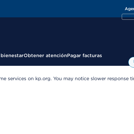
Age
 bienestar
Obtener atención
Pagar facturas
me services on kp.org. You may notice slower response tim