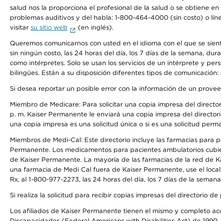
salud nos la proporciona el profesional de la salud o se obtiene e
problemas auditivos y del habla: 1-800-464-4000 (sin costo) o lín
visitar
su sitio web
(en inglés).
Queremos comunicarnos con usted en el idioma con el que se sienta 
sin ningún costo, las 24 horas del día, los 7 días de la semana, d
como intérpretes. Solo se usan los servicios de un intérprete y per
bilingües. Están a su disposición diferentes tipos de comunicación:
Si desea reportar un posible error con la información de un prove
Miembro de Medicare: Para solicitar una copia impresa del director
p. m. Kaiser Permanente le enviará una copia impresa del directori
una copia impresa es una solicitud única o si es una solicitud perm
Miembros de Medi-Cal: Este directorio incluye las farmacias para
Permanente. Los medicamentos para pacientes ambulatorios cubier
de Kaiser Permanente. La mayoría de las farmacias de la red de Ka
una farmacia de Medi Cal fuera de Kaiser Permanente, use el local
Rx, al 1-800-977-2273, las 24 horas del día, los 7 días de la sema
Si realiza la solicitud para recibir copias impresas del directori
Los afiliados de Kaiser Permanente tienen el mismo y completo acce
Discapacidades (Federal Americans with Disabilities Act) de 1990, 