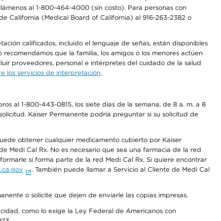
a, llámenos al 1-800-464-4000 (sin costo). Para personas con
e California (Medical Board of California) al 916-263-2382 o
ción calificados, incluido el lenguaje de señas, están disponibles
 No recomendamos que la familia, los amigos o los menores actúen
luir proveedores, personal e intérpretes del cuidado de la salud
 los servicios de interpretación
.
os al 1-800-443-0815, los siete días de la semana, de 8 a. m. a 8
olicitud. Kaiser Permanente podría preguntar si su solicitud de
 puede obtener cualquier medicamento cubierto por Kaiser
e Medi Cal Rx. No es necesario que sea una farmacia de la red
rmarle si forma parte de la red Medi Cal Rx. Si quiere encontrar
.ca.gov
. También puede llamar a Servicio al Cliente de Medi Cal
anente o solicite que dejen de enviarle las copias impresas.
apacidad, como lo exige la Ley Federal de Americanos con
973.