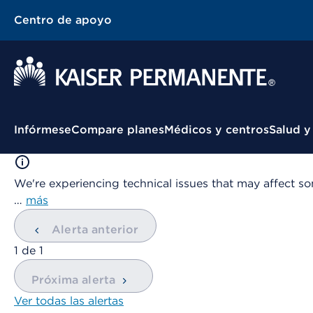
Centro de apoyo
Menú contextual
Infórmese
Compare planes
Médicos y centros
Salud y
We're experiencing technical issues that may affect so
…
más
Alerta anterior
mostrando
1
de
1
Próxima alerta
Ver todas las alertas