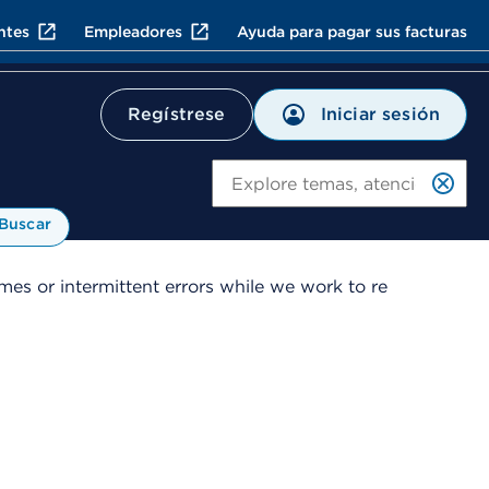
ntes
Empleadores
Ayuda para pagar sus facturas
Iniciar sesión
Regístrese
Bu
Buscar
es or intermittent errors while we work to re