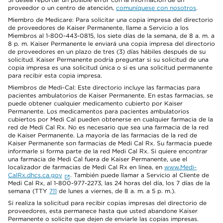
proveedor o un centro de atención,
comuníquese con nosotros
.
Miembro de Medicare: Para solicitar una copia impresa del directorio
de proveedores de Kaiser Permanente, llame a Servicio a los
Miembros al 1-800-443-0815, los siete días de la semana, de 8 a. m. a
8 p. m. Kaiser Permanente le enviará una copia impresa del directorio
de proveedores en un plazo de tres (3) días hábiles después de su
solicitud. Kaiser Permanente podría preguntar si su solicitud de una
copia impresa es una solicitud única o si es una solicitud permanente
para recibir esta copia impresa.
Miembros de Medi-Cal: Este directorio incluye las farmacias para
pacientes ambulatorios de Kaiser Permanente. En estas farmacias, se
puede obtener cualquier medicamento cubierto por Kaiser
Permanente. Los medicamentos para pacientes ambulatorios
cubiertos por Medi Cal pueden obtenerse en cualquier farmacia de la
red de Medi Cal Rx. No es necesario que sea una farmacia de la red
de Kaiser Permanente. La mayoría de las farmacias de la red de
Kaiser Permanente son farmacias de Medi Cal Rx. Su farmacia puede
informarle si forma parte de la red Medi Cal Rx. Si quiere encontrar
una farmacia de Medi Cal fuera de Kaiser Permanente, use el
localizador de farmacias de Medi Cal Rx en línea, en
www.Medi-
CalRx.dhcs.ca.gov
. También puede llamar a Servicio al Cliente de
Medi Cal Rx, al 1-800-977-2273, las 24 horas del día, los 7 días de la
semana (TTY
711
de lunes a viernes, de 8 a. m. a 5 p. m.).
Si realiza la solicitud para recibir copias impresas del directorio de
proveedores, esta permanece hasta que usted abandone Kaiser
Permanente o solicite que dejen de enviarle las copias impresas.