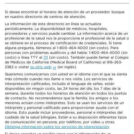
Si desea encontrar el horario de atención de un proveedor, busque
en nuestro directorio de centros de atención.
La información de este directorio en línea se actualiza
periódicamente. La disponibilidad de médicos, hospitales,
proveedores y servicios puede cambiar. La información acerca de un
profesional de la salud nos la proporciona el profesional de la salud o
se obtiene en el proceso de certificación de credenciales. Si tiene
alguna pregunta, llámenos al 1-800-464-4000 (sin costo). Para
personas con problemas auditivos y del habla: 1-800-464-4000 (sin
costo) o línea TTY al
711
(sin costo). También puede llamar al Colegio
de Médicos de California (Medical Board of California) al 916-263-
2382 o visitar
su sitio web
(en inglés).
Queremos comunicarnos con usted en el idioma con el que se sienta
más cómodo cuando nos llame o nos visite. Los servicios de
interpretación calificados, incluido el lenguaje de señas, están
disponibles sin ningún costo, las 24 horas del día, los 7 días de la
semana, durante todos los horarios de atención en todos los puntos
de contacto. No recomendamos que la familia, los amigos o los
menores actúen como intérpretes. Solo se usan los servicios de un
intérprete y personal calificado para proporcionar ayuda con el
idioma. Esto puede incluir proveedores, personal e intérpretes del
cuidado de la salud bilingües. Están a su disposición diferentes tipos
de comunicación: en persona, por teléfono, por video u otras.
Obtenga información sobre los servicios de interpretación
.
Si desea reportar un posible error con la información de un