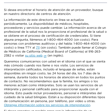
Si desea encontrar el horario de atención de un proveedor, busque
en nuestro directorio de centros de atención.
La información de este directorio en línea se actualiza
periódicamente. La disponibilidad de médicos, hospitales,
proveedores y servicios puede cambiar. La información acerca de un
profesional de la salud nos la proporciona el profesional de la salud o
se obtiene en el proceso de certificación de credenciales. Si tiene
alguna pregunta, llámenos al 1-800-464-4000 (sin costo). Para
personas con problemas auditivos y del habla: 1-800-464-4000 (sin
costo) o línea TTY al
711
(sin costo). También puede llamar al Colegio
de Médicos de California (Medical Board of California) al 916-263-
2382 o visitar
su sitio web
(en inglés).
Queremos comunicarnos con usted en el idioma con el que se sienta
más cómodo cuando nos llame o nos visite. Los servicios de
interpretación calificados, incluido el lenguaje de señas, están
disponibles sin ningún costo, las 24 horas del día, los 7 días de la
semana, durante todos los horarios de atención en todos los puntos
de contacto. No recomendamos que la familia, los amigos o los
menores actúen como intérpretes. Solo se usan los servicios de un
intérprete y personal calificado para proporcionar ayuda con el
idioma. Esto puede incluir proveedores, personal e intérpretes del
cuidado de la salud bilingües. Están a su disposición diferentes tipos
de comunicación: en persona, por teléfono, por video u otras.
Obtenga información sobre los servicios de interpretación
.
Si desea reportar un posible error con la información de un