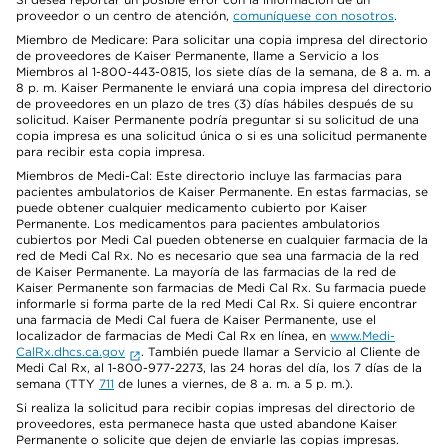
proveedor o un centro de atención,
comuníquese con nosotros
.
Miembro de Medicare: Para solicitar una copia impresa del directorio
de proveedores de Kaiser Permanente, llame a Servicio a los
Miembros al 1-800-443-0815, los siete días de la semana, de 8 a. m. a
8 p. m. Kaiser Permanente le enviará una copia impresa del directorio
de proveedores en un plazo de tres (3) días hábiles después de su
solicitud. Kaiser Permanente podría preguntar si su solicitud de una
copia impresa es una solicitud única o si es una solicitud permanente
para recibir esta copia impresa.
Miembros de Medi-Cal: Este directorio incluye las farmacias para
pacientes ambulatorios de Kaiser Permanente. En estas farmacias, se
puede obtener cualquier medicamento cubierto por Kaiser
Permanente. Los medicamentos para pacientes ambulatorios
cubiertos por Medi Cal pueden obtenerse en cualquier farmacia de la
red de Medi Cal Rx. No es necesario que sea una farmacia de la red
de Kaiser Permanente. La mayoría de las farmacias de la red de
Kaiser Permanente son farmacias de Medi Cal Rx. Su farmacia puede
informarle si forma parte de la red Medi Cal Rx. Si quiere encontrar
una farmacia de Medi Cal fuera de Kaiser Permanente, use el
localizador de farmacias de Medi Cal Rx en línea, en
www.Medi-
CalRx.dhcs.ca.gov
. También puede llamar a Servicio al Cliente de
Medi Cal Rx, al 1-800-977-2273, las 24 horas del día, los 7 días de la
semana (TTY
711
de lunes a viernes, de 8 a. m. a 5 p. m.).
Si realiza la solicitud para recibir copias impresas del directorio de
proveedores, esta permanece hasta que usted abandone Kaiser
Permanente o solicite que dejen de enviarle las copias impresas.