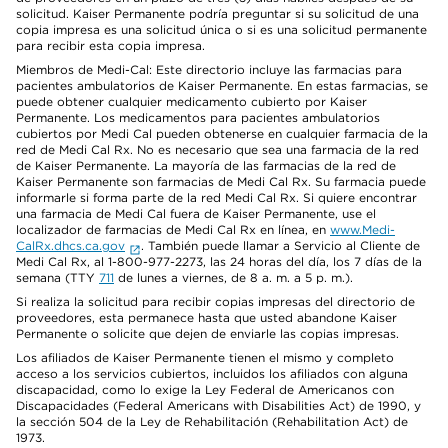
solicitud. Kaiser Permanente podría preguntar si su solicitud de una
copia impresa es una solicitud única o si es una solicitud permanente
para recibir esta copia impresa.
Miembros de Medi-Cal: Este directorio incluye las farmacias para
pacientes ambulatorios de Kaiser Permanente. En estas farmacias, se
puede obtener cualquier medicamento cubierto por Kaiser
Permanente. Los medicamentos para pacientes ambulatorios
cubiertos por Medi Cal pueden obtenerse en cualquier farmacia de la
red de Medi Cal Rx. No es necesario que sea una farmacia de la red
de Kaiser Permanente. La mayoría de las farmacias de la red de
Kaiser Permanente son farmacias de Medi Cal Rx. Su farmacia puede
informarle si forma parte de la red Medi Cal Rx. Si quiere encontrar
una farmacia de Medi Cal fuera de Kaiser Permanente, use el
localizador de farmacias de Medi Cal Rx en línea, en
www.Medi-
CalRx.dhcs.ca.gov
. También puede llamar a Servicio al Cliente de
Medi Cal Rx, al 1-800-977-2273, las 24 horas del día, los 7 días de la
semana (TTY
711
de lunes a viernes, de 8 a. m. a 5 p. m.).
Si realiza la solicitud para recibir copias impresas del directorio de
proveedores, esta permanece hasta que usted abandone Kaiser
Permanente o solicite que dejen de enviarle las copias impresas.
Los afiliados de Kaiser Permanente tienen el mismo y completo
acceso a los servicios cubiertos, incluidos los afiliados con alguna
discapacidad, como lo exige la Ley Federal de Americanos con
Discapacidades (Federal Americans with Disabilities Act) de 1990, y
la sección 504 de la Ley de Rehabilitación (Rehabilitation Act) de
1973.