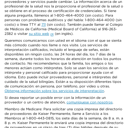
proveedores y servicios puede cambiar. La información acerca de un
profesional de la salud nos la proporciona el profesional de la salud o
se obtiene en el proceso de certificación de credenciales. Si tiene
alguna pregunta, llámenos al 1-800-464-4000 (sin costo). Para
personas con problemas auditivos y del habla: 1-800-464-4000 (sin
costo) o línea TTY al
711
(sin costo). También puede llamar al Colegio
de Médicos de California (Medical Board of California) al 916-263-
2382 o visitar
su sitio web
(en inglés).
Queremos comunicarnos con usted en el idioma con el que se sienta
más cómodo cuando nos llame o nos visite. Los servicios de
interpretación calificados, incluido el lenguaje de señas, están
disponibles sin ningún costo, las 24 horas del día, los 7 días de la
semana, durante todos los horarios de atención en todos los puntos
de contacto. No recomendamos que la familia, los amigos o los
menores actúen como intérpretes. Solo se usan los servicios de un
intérprete y personal calificado para proporcionar ayuda con el
idioma. Esto puede incluir proveedores, personal e intérpretes del
cuidado de la salud bilingües. Están a su disposición diferentes tipos
de comunicación: en persona, por teléfono, por video u otras.
Obtenga información sobre los servicios de interpretación
.
Si desea reportar un posible error con la información de un
proveedor o un centro de atención,
comuníquese con nosotros
.
Miembro de Medicare: Para solicitar una copia impresa del directorio
de proveedores de Kaiser Permanente, llame a Servicio a los
Miembros al 1-800-443-0815, los siete días de la semana, de 8 a. m. a
8 p. m. Kaiser Permanente le enviará una copia impresa del directorio
de proveedores en un plazo de tres (3) días hábiles después de su