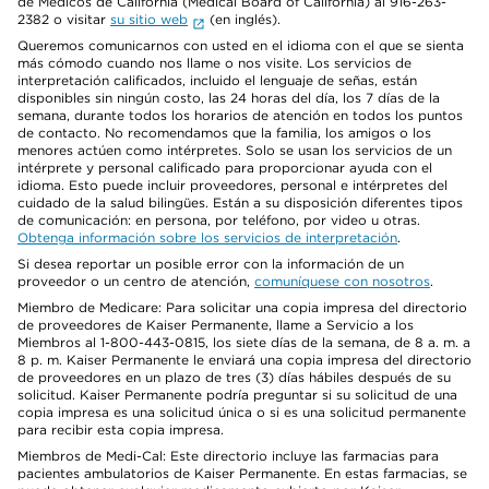
de Médicos de California (Medical Board of California) al 916-263-
2382 o visitar
su sitio web
(en inglés).
Queremos comunicarnos con usted en el idioma con el que se sienta
más cómodo cuando nos llame o nos visite. Los servicios de
interpretación calificados, incluido el lenguaje de señas, están
disponibles sin ningún costo, las 24 horas del día, los 7 días de la
semana, durante todos los horarios de atención en todos los puntos
de contacto. No recomendamos que la familia, los amigos o los
menores actúen como intérpretes. Solo se usan los servicios de un
intérprete y personal calificado para proporcionar ayuda con el
idioma. Esto puede incluir proveedores, personal e intérpretes del
cuidado de la salud bilingües. Están a su disposición diferentes tipos
de comunicación: en persona, por teléfono, por video u otras.
Obtenga información sobre los servicios de interpretación
.
Si desea reportar un posible error con la información de un
proveedor o un centro de atención,
comuníquese con nosotros
.
Miembro de Medicare: Para solicitar una copia impresa del directorio
de proveedores de Kaiser Permanente, llame a Servicio a los
Miembros al 1-800-443-0815, los siete días de la semana, de 8 a. m. a
8 p. m. Kaiser Permanente le enviará una copia impresa del directorio
de proveedores en un plazo de tres (3) días hábiles después de su
solicitud. Kaiser Permanente podría preguntar si su solicitud de una
copia impresa es una solicitud única o si es una solicitud permanente
para recibir esta copia impresa.
Miembros de Medi-Cal: Este directorio incluye las farmacias para
pacientes ambulatorios de Kaiser Permanente. En estas farmacias, se