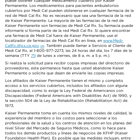
puede obtener cualquier medicamento cubierto por Kaiser
Permanente. Los medicamentos para pacientes ambulatorios
cubiertos por Medi Cal pueden obtenerse en cualquier farmacia de la
red de Medi Cal Rx. No es necesario que sea una farmacia de la red
de Kaiser Permanente. La mayoría de las farmacias de la red de
Kaiser Permanente son farmacias de Medi Cal Rx. Su farmacia puede
informarle si forma parte de la red Medi Cal Rx. Si quiere encontrar
una farmacia de Medi Cal fuera de Kaiser Permanente, use el
localizador de farmacias de Medi Cal Rx en línea, en
www.Medi-
CalRx.dhcs.ca.gov
. También puede llamar a Servicio al Cliente de
Medi Cal Rx, al 1-800-977-2273, las 24 horas del día, los 7 días de la
semana (TTY
711
de lunes a viernes, de 8 a. m. a 5 p. m.).
Si realiza la solicitud para recibir copias impresas del directorio de
proveedores, esta permanece hasta que usted abandone Kaiser
Permanente o solicite que dejen de enviarle las copias impresas.
Los afiliados de Kaiser Permanente tienen el mismo y completo
acceso a los servicios cubiertos, incluidos los afiliados con alguna
discapacidad, como lo exige la Ley Federal de Americanos con
Discapacidades (Federal Americans with Disabilities Act) de 1990, y
la sección 504 de la Ley de Rehabilitación (Rehabilitation Act) de
1973.
Kaiser Permanente toma en cuenta los mismos niveles de calidad, la
experiencia del miembro o los costos para seleccionar a los
profesionales de la salud y los centros de atención en los planes del
nivel Silver del Mercado de Seguros Médicos, como lo hace para
todos los demás productos y líneas de negocios de KFHP (Kaiser
Foundation Health Plan). Es posible que las medidas incluyan, entre