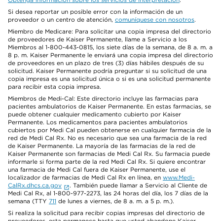
Si desea reportar un posible error con la información de un
proveedor o un centro de atención,
comuníquese con nosotros
.
Miembro de Medicare: Para solicitar una copia impresa del directorio
de proveedores de Kaiser Permanente, llame a Servicio a los
Miembros al 1-800-443-0815, los siete días de la semana, de 8 a. m. a
8 p. m. Kaiser Permanente le enviará una copia impresa del directorio
de proveedores en un plazo de tres (3) días hábiles después de su
solicitud. Kaiser Permanente podría preguntar si su solicitud de una
copia impresa es una solicitud única o si es una solicitud permanente
para recibir esta copia impresa.
Miembros de Medi-Cal: Este directorio incluye las farmacias para
pacientes ambulatorios de Kaiser Permanente. En estas farmacias, se
puede obtener cualquier medicamento cubierto por Kaiser
Permanente. Los medicamentos para pacientes ambulatorios
cubiertos por Medi Cal pueden obtenerse en cualquier farmacia de la
red de Medi Cal Rx. No es necesario que sea una farmacia de la red
de Kaiser Permanente. La mayoría de las farmacias de la red de
Kaiser Permanente son farmacias de Medi Cal Rx. Su farmacia puede
informarle si forma parte de la red Medi Cal Rx. Si quiere encontrar
una farmacia de Medi Cal fuera de Kaiser Permanente, use el
localizador de farmacias de Medi Cal Rx en línea, en
www.Medi-
CalRx.dhcs.ca.gov
. También puede llamar a Servicio al Cliente de
Medi Cal Rx, al 1-800-977-2273, las 24 horas del día, los 7 días de la
semana (TTY
711
de lunes a viernes, de 8 a. m. a 5 p. m.).
Si realiza la solicitud para recibir copias impresas del directorio de
proveedores, esta permanece hasta que usted abandone Kaiser