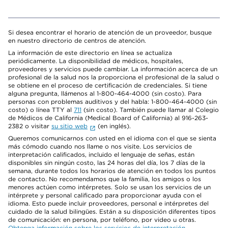
Si desea encontrar el horario de atención de un proveedor, busque
en nuestro directorio de centros de atención.
La información de este directorio en línea se actualiza
periódicamente. La disponibilidad de médicos, hospitales,
proveedores y servicios puede cambiar. La información acerca de un
profesional de la salud nos la proporciona el profesional de la salud o
se obtiene en el proceso de certificación de credenciales. Si tiene
alguna pregunta, llámenos al 1-800-464-4000 (sin costo). Para
personas con problemas auditivos y del habla: 1-800-464-4000 (sin
costo) o línea TTY al
711
(sin costo). También puede llamar al Colegio
de Médicos de California (Medical Board of California) al 916-263-
2382 o visitar
su sitio web
(en inglés).
Queremos comunicarnos con usted en el idioma con el que se sienta
más cómodo cuando nos llame o nos visite. Los servicios de
interpretación calificados, incluido el lenguaje de señas, están
disponibles sin ningún costo, las 24 horas del día, los 7 días de la
semana, durante todos los horarios de atención en todos los puntos
de contacto. No recomendamos que la familia, los amigos o los
menores actúen como intérpretes. Solo se usan los servicios de un
intérprete y personal calificado para proporcionar ayuda con el
idioma. Esto puede incluir proveedores, personal e intérpretes del
cuidado de la salud bilingües. Están a su disposición diferentes tipos
de comunicación: en persona, por teléfono, por video u otras.
Obtenga información sobre los servicios de interpretación
.