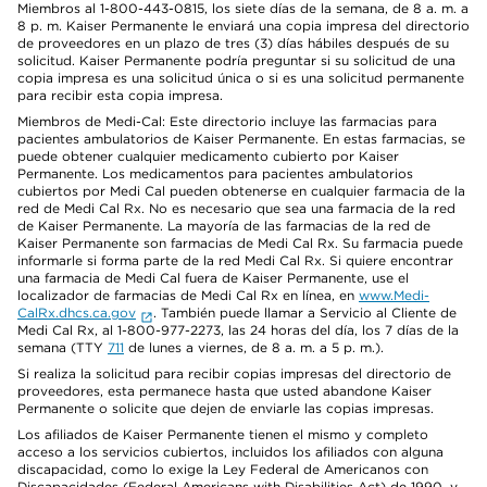
Miembros al 1-800-443-0815, los siete días de la semana, de 8 a. m. a
8 p. m. Kaiser Permanente le enviará una copia impresa del directorio
de proveedores en un plazo de tres (3) días hábiles después de su
solicitud. Kaiser Permanente podría preguntar si su solicitud de una
copia impresa es una solicitud única o si es una solicitud permanente
para recibir esta copia impresa.
Miembros de Medi-Cal: Este directorio incluye las farmacias para
pacientes ambulatorios de Kaiser Permanente. En estas farmacias, se
puede obtener cualquier medicamento cubierto por Kaiser
Permanente. Los medicamentos para pacientes ambulatorios
cubiertos por Medi Cal pueden obtenerse en cualquier farmacia de la
red de Medi Cal Rx. No es necesario que sea una farmacia de la red
de Kaiser Permanente. La mayoría de las farmacias de la red de
Kaiser Permanente son farmacias de Medi Cal Rx. Su farmacia puede
informarle si forma parte de la red Medi Cal Rx. Si quiere encontrar
una farmacia de Medi Cal fuera de Kaiser Permanente, use el
localizador de farmacias de Medi Cal Rx en línea, en
www.Medi-
CalRx.dhcs.ca.gov
. También puede llamar a Servicio al Cliente de
Medi Cal Rx, al 1-800-977-2273, las 24 horas del día, los 7 días de la
semana (TTY
711
de lunes a viernes, de 8 a. m. a 5 p. m.).
Si realiza la solicitud para recibir copias impresas del directorio de
proveedores, esta permanece hasta que usted abandone Kaiser
Permanente o solicite que dejen de enviarle las copias impresas.
Los afiliados de Kaiser Permanente tienen el mismo y completo
acceso a los servicios cubiertos, incluidos los afiliados con alguna
discapacidad, como lo exige la Ley Federal de Americanos con
Discapacidades (Federal Americans with Disabilities Act) de 1990, y