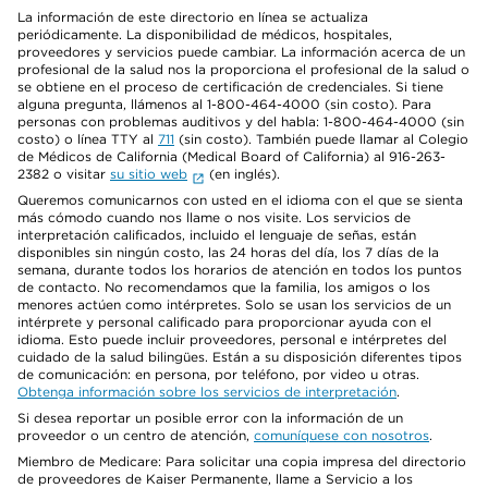
La información de este directorio en línea se actualiza
periódicamente. La disponibilidad de médicos, hospitales,
proveedores y servicios puede cambiar. La información acerca de un
profesional de la salud nos la proporciona el profesional de la salud o
se obtiene en el proceso de certificación de credenciales. Si tiene
alguna pregunta, llámenos al 1-800-464-4000 (sin costo). Para
personas con problemas auditivos y del habla: 1-800-464-4000 (sin
costo) o línea TTY al
711
(sin costo). También puede llamar al Colegio
de Médicos de California (Medical Board of California) al 916-263-
2382 o visitar
su sitio web
(en inglés).
Queremos comunicarnos con usted en el idioma con el que se sienta
más cómodo cuando nos llame o nos visite. Los servicios de
interpretación calificados, incluido el lenguaje de señas, están
disponibles sin ningún costo, las 24 horas del día, los 7 días de la
semana, durante todos los horarios de atención en todos los puntos
de contacto. No recomendamos que la familia, los amigos o los
menores actúen como intérpretes. Solo se usan los servicios de un
intérprete y personal calificado para proporcionar ayuda con el
idioma. Esto puede incluir proveedores, personal e intérpretes del
cuidado de la salud bilingües. Están a su disposición diferentes tipos
de comunicación: en persona, por teléfono, por video u otras.
Obtenga información sobre los servicios de interpretación
.
Si desea reportar un posible error con la información de un
proveedor o un centro de atención,
comuníquese con nosotros
.
Miembro de Medicare: Para solicitar una copia impresa del directorio
de proveedores de Kaiser Permanente, llame a Servicio a los