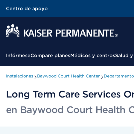
Centro de apoyo
Menú contextual
Infórmese
Compare planes
Médicos y centros
Salud y
Instalaciones
Baywood Court Health Center
Departamentos
Long Term Care Services O
en Baywood Court Health C