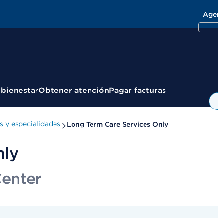
Age
 bienestar
Obtener atención
Pagar facturas
 y especialidades
Long Term Care Services Only
nly
enter