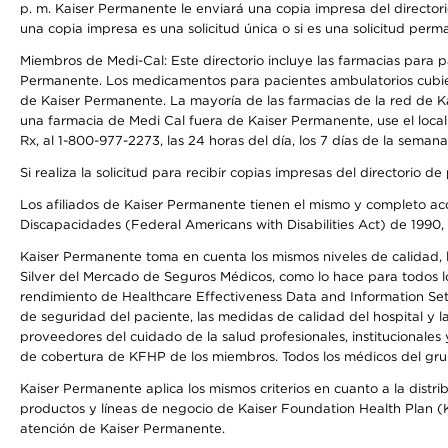
p. m. Kaiser Permanente le enviará una copia impresa del directori
una copia impresa es una solicitud única o si es una solicitud perm
Miembros de Medi-Cal: Este directorio incluye las farmacias para
Permanente. Los medicamentos para pacientes ambulatorios cubier
de Kaiser Permanente. La mayoría de las farmacias de la red de Ka
una farmacia de Medi Cal fuera de Kaiser Permanente, use el local
Rx, al 1-800-977-2273, las 24 horas del día, los 7 días de la sema
Si realiza la solicitud para recibir copias impresas del directori
Los afiliados de Kaiser Permanente tienen el mismo y completo acce
Discapacidades (Federal Americans with Disabilities Act) de 1990, 
Kaiser Permanente toma en cuenta los mismos niveles de calidad, la
Silver del Mercado de Seguros Médicos, como lo hace para todos lo
rendimiento de Healthcare Effectiveness Data and Information Se
de seguridad del paciente, las medidas de calidad del hospital y 
proveedores del cuidado de la salud profesionales, institucionale
de cobertura de KFHP de los miembros. Todos los médicos del grup
Kaiser Permanente aplica los mismos criterios en cuanto a la dist
productos y líneas de negocio de Kaiser Foundation Health Plan (KF
atención de Kaiser Permanente.