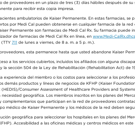
o de proveedores en un plazo de tres (3) días hábiles después de su s
anente para recibir esta copia impresa.
 pacientes ambulatorios de Kaiser Permanente. En estas farmacias, se
tos por Medi Cal pueden obtenerse en cualquier farmacia de la red d
iser Permanente son farmacias de Medi Cal Rx. Su farmacia puede info
izador de farmacias de Medi Cal Rx en línea, en
www.Medi-CalRx.dhcs
na (TTY
711
de lunes a viernes, de 8 a. m. a 5 p. m.).
o de proveedores, esta permanece hasta que usted abandone Kaiser Perm
so a los servicios cubiertos, incluidos los afiliados con alguna disc
y la sección 504 de la Ley de Rehabilitación (Rehabilitation Act) de 1
 experiencia del miembro o los costos para seleccionar a los profesiona
s demás productos y líneas de negocios de KFHP (Kaiser Foundation He
t (HEDIS)/Consumer Assessment of Healthcare Providers and Systems (
la necesidad geográfica. Los miembros inscritos en los planes del Me
s y complementarios que participan en la red de proveedores contrata
o médico de Kaiser Permanente y los médicos de la red deben seguir l
ribución geográfica para seleccionar los hospitales en los planes del 
HP). Accesibilidad a las oficinas médicas y centros médicos en este d