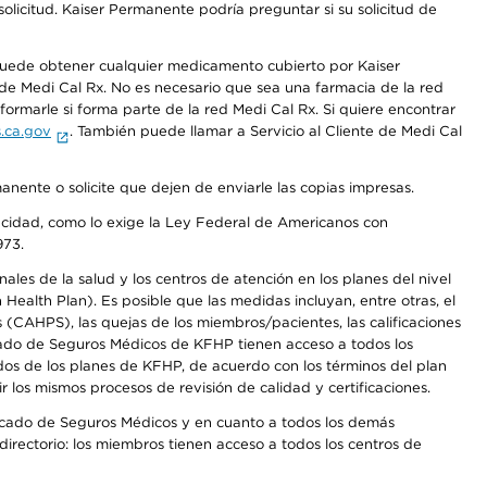
olicitud. Kaiser Permanente podría preguntar si su solicitud de
 puede obtener cualquier medicamento cubierto por Kaiser
e Medi Cal Rx. No es necesario que sea una farmacia de la red
rmarle si forma parte de la red Medi Cal Rx. Si quiere encontrar
.ca.gov
. También puede llamar a Servicio al Cliente de Medi Cal
anente o solicite que dejen de enviarle las copias impresas.
apacidad, como lo exige la Ley Federal de Americanos con
973.
les de la salud y los centros de atención en los planes del nivel
alth Plan). Es posible que las medidas incluyan, entre otras, el
CAHPS), las quejas de los miembros/pacientes, las calificaciones
rcado de Seguros Médicos de KFHP tienen acceso a todos los
dos de los planes de KFHP, de acuerdo con los términos del plan
os mismos procesos de revisión de calidad y certificaciones.
Mercado de Seguros Médicos y en cuanto a todos los demás
irectorio: los miembros tienen acceso a todos los centros de