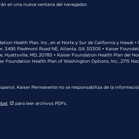
rirán en una nueva ventana del navegador.
ation Health Plan, Inc., en el Norte y Sur de California y Hawái 
r, 3495 Piedmont Road NE, Atlanta, GA 30305 • Kaiser Foundatio
ve, Hyattsville, MD, 20785 • Kaiser Foundation Health Plan del N
ser Foundation Health Plan of Washington Options, Inc., 2715 N
spanol. Kaiser Permanente no se responsabiliza de la información
obat
para leer archivos PDFs.