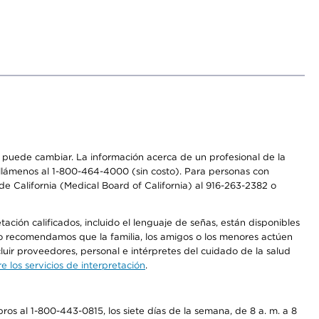
os puede cambiar. La información acerca de un profesional de la
a, llámenos al 1-800-464-4000 (sin costo). Para personas con
e California (Medical Board of California) al 916-263-2382 o
ción calificados, incluido el lenguaje de señas, están disponibles
 No recomendamos que la familia, los amigos o los menores actúen
luir proveedores, personal e intérpretes del cuidado de la salud
 los servicios de interpretación
.
os al 1-800-443-0815, los siete días de la semana, de 8 a. m. a 8