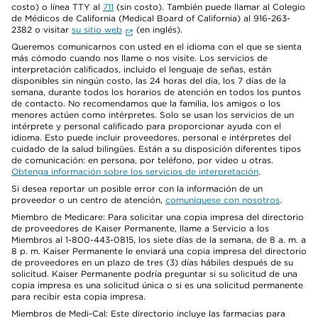
costo) o línea TTY al
711
(sin costo). También puede llamar al Colegio
de Médicos de California (Medical Board of California) al 916-263-
2382 o visitar
su sitio web
(en inglés).
Queremos comunicarnos con usted en el idioma con el que se sienta
más cómodo cuando nos llame o nos visite. Los servicios de
interpretación calificados, incluido el lenguaje de señas, están
disponibles sin ningún costo, las 24 horas del día, los 7 días de la
semana, durante todos los horarios de atención en todos los puntos
de contacto. No recomendamos que la familia, los amigos o los
menores actúen como intérpretes. Solo se usan los servicios de un
intérprete y personal calificado para proporcionar ayuda con el
idioma. Esto puede incluir proveedores, personal e intérpretes del
cuidado de la salud bilingües. Están a su disposición diferentes tipos
de comunicación: en persona, por teléfono, por video u otras.
Obtenga información sobre los servicios de interpretación
.
Si desea reportar un posible error con la información de un
proveedor o un centro de atención,
comuníquese con nosotros
.
Miembro de Medicare: Para solicitar una copia impresa del directorio
de proveedores de Kaiser Permanente, llame a Servicio a los
Miembros al 1-800-443-0815, los siete días de la semana, de 8 a. m. a
8 p. m. Kaiser Permanente le enviará una copia impresa del directorio
de proveedores en un plazo de tres (3) días hábiles después de su
solicitud. Kaiser Permanente podría preguntar si su solicitud de una
copia impresa es una solicitud única o si es una solicitud permanente
para recibir esta copia impresa.
Miembros de Medi-Cal: Este directorio incluye las farmacias para