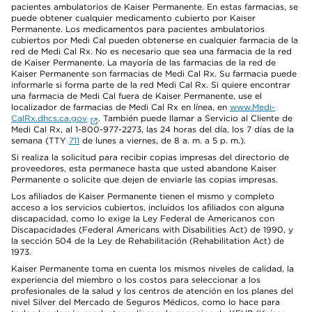
pacientes ambulatorios de Kaiser Permanente. En estas farmacias, se
puede obtener cualquier medicamento cubierto por Kaiser
Permanente. Los medicamentos para pacientes ambulatorios
cubiertos por Medi Cal pueden obtenerse en cualquier farmacia de la
red de Medi Cal Rx. No es necesario que sea una farmacia de la red
de Kaiser Permanente. La mayoría de las farmacias de la red de
Kaiser Permanente son farmacias de Medi Cal Rx. Su farmacia puede
informarle si forma parte de la red Medi Cal Rx. Si quiere encontrar
una farmacia de Medi Cal fuera de Kaiser Permanente, use el
localizador de farmacias de Medi Cal Rx en línea, en
www.Medi-
CalRx.dhcs.ca.gov
. También puede llamar a Servicio al Cliente de
Medi Cal Rx, al 1-800-977-2273, las 24 horas del día, los 7 días de la
semana (TTY
711
de lunes a viernes, de 8 a. m. a 5 p. m.).
Si realiza la solicitud para recibir copias impresas del directorio de
proveedores, esta permanece hasta que usted abandone Kaiser
Permanente o solicite que dejen de enviarle las copias impresas.
Los afiliados de Kaiser Permanente tienen el mismo y completo
acceso a los servicios cubiertos, incluidos los afiliados con alguna
discapacidad, como lo exige la Ley Federal de Americanos con
Discapacidades (Federal Americans with Disabilities Act) de 1990, y
la sección 504 de la Ley de Rehabilitación (Rehabilitation Act) de
1973.
Kaiser Permanente toma en cuenta los mismos niveles de calidad, la
experiencia del miembro o los costos para seleccionar a los
profesionales de la salud y los centros de atención en los planes del
nivel Silver del Mercado de Seguros Médicos, como lo hace para