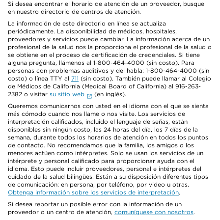
Si desea encontrar el horario de atención de un proveedor, busque
en nuestro directorio de centros de atención.
La información de este directorio en línea se actualiza
periódicamente. La disponibilidad de médicos, hospitales,
proveedores y servicios puede cambiar. La información acerca de un
profesional de la salud nos la proporciona el profesional de la salud o
se obtiene en el proceso de certificación de credenciales. Si tiene
alguna pregunta, llámenos al 1-800-464-4000 (sin costo). Para
personas con problemas auditivos y del habla: 1-800-464-4000 (sin
costo) o línea TTY al
711
(sin costo). También puede llamar al Colegio
de Médicos de California (Medical Board of California) al 916-263-
2382 o visitar
su sitio web
(en inglés).
Queremos comunicarnos con usted en el idioma con el que se sienta
más cómodo cuando nos llame o nos visite. Los servicios de
interpretación calificados, incluido el lenguaje de señas, están
disponibles sin ningún costo, las 24 horas del día, los 7 días de la
semana, durante todos los horarios de atención en todos los puntos
de contacto. No recomendamos que la familia, los amigos o los
menores actúen como intérpretes. Solo se usan los servicios de un
intérprete y personal calificado para proporcionar ayuda con el
idioma. Esto puede incluir proveedores, personal e intérpretes del
cuidado de la salud bilingües. Están a su disposición diferentes tipos
de comunicación: en persona, por teléfono, por video u otras.
Obtenga información sobre los servicios de interpretación
.
Si desea reportar un posible error con la información de un
proveedor o un centro de atención,
comuníquese con nosotros
.