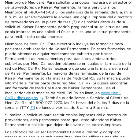
Miembro de Medicare: Para solicitar una copia impresa del directorio
de proveedores de Kaiser Permanente, llame a Servicio a los
Miembros al 1-800-443-0815, los siete días de la semana, de 8 a. m. a
8 p. m. Kaiser Permanente le enviará una copia impresa del directorio
de proveedores en un plazo de tres (3) días hábiles después de su
solicitud. Kaiser Permanente podría preguntar si su solicitud de una
copia impresa es una solicitud única o si es una solicitud permanente
para recibir esta copia impresa.
Miembros de Medi-Cal: Este directorio incluye las farmacias para
pacientes ambulatorios de Kaiser Permanente. En estas farmacias, se
puede obtener cualquier medicamento cubierto por Kaiser
Permanente. Los medicamentos para pacientes ambulatorios
cubiertos por Medi Cal pueden obtenerse en cualquier farmacia de la
red de Medi Cal Rx. No es necesario que sea una farmacia de la red
de Kaiser Permanente. La mayoría de las farmacias de la red de
Kaiser Permanente son farmacias de Medi Cal Rx. Su farmacia puede
informarle si forma parte de la red Medi Cal Rx. Si quiere encontrar
una farmacia de Medi Cal fuera de Kaiser Permanente, use el
localizador de farmacias de Medi Cal Rx en línea, en
www.Medi-
CalRx.dhcs.ca.gov
. También puede llamar a Servicio al Cliente de
Medi Cal Rx, al 1-800-977-2273, las 24 horas del día, los 7 días de la
semana (TTY
711
de lunes a viernes, de 8 a. m. a 5 p. m.).
Si realiza la solicitud para recibir copias impresas del directorio de
proveedores, esta permanece hasta que usted abandone Kaiser
Permanente o solicite que dejen de enviarle las copias impresas.
Los afiliados de Kaiser Permanente tienen el mismo y completo
acceso a los servicios cubiertos, incluidos los afiliados con alguna