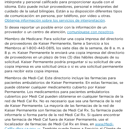
intérprete y personal calificado para proporcionar ayuda con el
idioma. Esto puede incluir proveedores, personal e intérpretes del
cuidado de la salud bilingües. Están a su disposición diferentes tipos
de comunicación: en persona, por teléfono, por video u otras.
Obtenga información sobre los servicios de interpretación
.
Si desea reportar un posible error con la información de un
proveedor o un centro de atención,
comuníquese con nosotros
.
Miembro de Medicare: Para solicitar una copia impresa del directorio
de proveedores de Kaiser Permanente, llame a Servicio a los
Miembros al 1-800-443-0815, los siete días de la semana, de 8 a. m. a
8 p. m. Kaiser Permanente le enviará una copia impresa del directorio
de proveedores en un plazo de tres (3) días hábiles después de su
solicitud. Kaiser Permanente podría preguntar si su solicitud de una
copia impresa es una solicitud única o si es una solicitud permanente
para recibir esta copia impresa.
Miembros de Medi-Cal: Este directorio incluye las farmacias para
pacientes ambulatorios de Kaiser Permanente. En estas farmacias, se
puede obtener cualquier medicamento cubierto por Kaiser
Permanente. Los medicamentos para pacientes ambulatorios
cubiertos por Medi Cal pueden obtenerse en cualquier farmacia de la
red de Medi Cal Rx. No es necesario que sea una farmacia de la red
de Kaiser Permanente. La mayoría de las farmacias de la red de
Kaiser Permanente son farmacias de Medi Cal Rx. Su farmacia puede
informarle si forma parte de la red Medi Cal Rx. Si quiere encontrar
una farmacia de Medi Cal fuera de Kaiser Permanente, use el
localizador de farmacias de Medi Cal Rx en línea, en
www.Medi-
CalRx.dhcs.ca.gov
. También puede llamar a Servicio al Cliente de