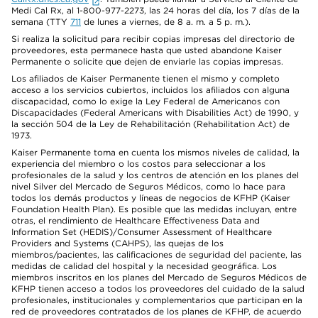
Medi Cal Rx, al 1-800-977-2273, las 24 horas del día, los 7 días de la
semana (TTY
711
de lunes a viernes, de 8 a. m. a 5 p. m.).
Si realiza la solicitud para recibir copias impresas del directorio de
proveedores, esta permanece hasta que usted abandone Kaiser
Permanente o solicite que dejen de enviarle las copias impresas.
Los afiliados de Kaiser Permanente tienen el mismo y completo
acceso a los servicios cubiertos, incluidos los afiliados con alguna
discapacidad, como lo exige la Ley Federal de Americanos con
Discapacidades (Federal Americans with Disabilities Act) de 1990, y
la sección 504 de la Ley de Rehabilitación (Rehabilitation Act) de
1973.
Kaiser Permanente toma en cuenta los mismos niveles de calidad, la
experiencia del miembro o los costos para seleccionar a los
profesionales de la salud y los centros de atención en los planes del
nivel Silver del Mercado de Seguros Médicos, como lo hace para
todos los demás productos y líneas de negocios de KFHP (Kaiser
Foundation Health Plan). Es posible que las medidas incluyan, entre
otras, el rendimiento de Healthcare Effectiveness Data and
Information Set (HEDIS)/Consumer Assessment of Healthcare
Providers and Systems (CAHPS), las quejas de los
miembros/pacientes, las calificaciones de seguridad del paciente, las
medidas de calidad del hospital y la necesidad geográfica. Los
miembros inscritos en los planes del Mercado de Seguros Médicos de
KFHP tienen acceso a todos los proveedores del cuidado de la salud
profesionales, institucionales y complementarios que participan en la
red de proveedores contratados de los planes de KFHP, de acuerdo