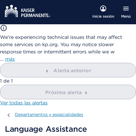
Menú
Inicie sesión
We're experiencing technical issues that may affect
some services on kp.org. You may notice slower
response times or intermittent errors while we w
…
más
Alerta anterior
mostrando
1
de
1
Próxima alerta
Ver todas las alertas
Departamentos y especialidades
Departamentos y especialidades
Language Assistance