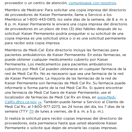
proveedor o un centro de atención,
comuníquese con nosotros
.
Miembro de Medicare: Para solicitar una copia impresa del directorio
de proveedores de Kaiser Permanente, llame a Servicio a los
Miembros al 1-800-443-0815, los siete días de la semana, de 8 a. m. a
8 p. m. Kaiser Permanente le enviará una copia impresa del directorio
de proveedores en un plazo de tres (3) días hábiles después de su
solicitud. Kaiser Permanente podría preguntar si su solicitud de una
copia impresa es una solicitud única o si es una solicitud permanente
para recibir esta copia impresa.
Miembros de Medi-Cal: Este directorio incluye las farmacias para
pacientes ambulatorios de Kaiser Permanente. En estas farmacias, se
puede obtener cualquier medicamento cubierto por Kaiser
Permanente. Los medicamentos para pacientes ambulatorios
cubiertos por Medi Cal pueden obtenerse en cualquier farmacia de la
red de Medi Cal Rx. No es necesario que sea una farmacia de la red
de Kaiser Permanente. La mayoría de las farmacias de la red de
Kaiser Permanente son farmacias de Medi Cal Rx. Su farmacia puede
informarle si forma parte de la red Medi Cal Rx. Si quiere encontrar
una farmacia de Medi Cal fuera de Kaiser Permanente, use el
localizador de farmacias de Medi Cal Rx en línea, en
www.Medi-
CalRx.dhcs.ca.gov
. También puede llamar a Servicio al Cliente de
Medi Cal Rx, al 1-800-977-2273, las 24 horas del día, los 7 días de la
semana (TTY
711
de lunes a viernes, de 8 a. m. a 5 p. m.).
Si realiza la solicitud para recibir copias impresas del directorio de
proveedores, esta permanece hasta que usted abandone Kaiser
Permanente o solicite que dejen de enviarle las copias impresas.