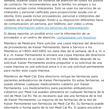
semana, durante todos los horarios de atención en todos los puntos
de contacto. No recomendamos que la familia, los amigos o los
menores actúen como intérpretes. Solo se usan los servicios de un
intérprete y personal calificado para proporcionar ayuda con el
idioma. Esto puede incluir proveedores, personal e intérpretes del
cuidado de la salud bilingües. Están a su disposición diferentes tipos
de comunicación: en persona, por teléfono, por video u otras.
Obtenga información sobre los servicios de interpretación
.
Si desea reportar un posible error con la información de un
proveedor o un centro de atención,
comuníquese con nosotros
.
Miembro de Medicare: Para solicitar una copia impresa del directorio
de proveedores de Kaiser Permanente, llame a Servicio a los
Miembros al 1-800-443-0815, los siete días de la semana, de 8 a. m. a
8 p. m. Kaiser Permanente le enviará una copia impresa del directorio
de proveedores en un plazo de tres (3) días hábiles después de su
solicitud. Kaiser Permanente podría preguntar si su solicitud de una
copia impresa es una solicitud única o si es una solicitud permanente
para recibir esta copia impresa.
Miembros de Medi-Cal: Este directorio incluye las farmacias para
pacientes ambulatorios de Kaiser Permanente. En estas farmacias, se
puede obtener cualquier medicamento cubierto por Kaiser
Permanente. Los medicamentos para pacientes ambulatorios
cubiertos por Medi Cal pueden obtenerse en cualquier farmacia de la
red de Medi Cal Rx. No es necesario que sea una farmacia de la red
de Kaiser Permanente. La mayoría de las farmacias de la red de
Kaiser Permanente son farmacias de Medi Cal Rx. Su farmacia puede
informarle si forma parte de la red Medi Cal Rx. Si quiere encontrar