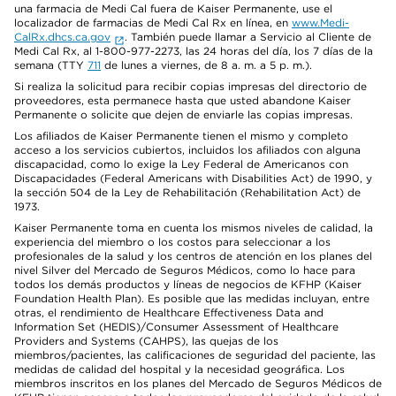
una farmacia de Medi Cal fuera de Kaiser Permanente, use el
localizador de farmacias de Medi Cal Rx en línea, en
www.Medi-
CalRx.dhcs.ca.gov
. También puede llamar a Servicio al Cliente de
Medi Cal Rx, al 1-800-977-2273, las 24 horas del día, los 7 días de la
semana (TTY
711
de lunes a viernes, de 8 a. m. a 5 p. m.).
Si realiza la solicitud para recibir copias impresas del directorio de
proveedores, esta permanece hasta que usted abandone Kaiser
Permanente o solicite que dejen de enviarle las copias impresas.
Los afiliados de Kaiser Permanente tienen el mismo y completo
acceso a los servicios cubiertos, incluidos los afiliados con alguna
discapacidad, como lo exige la Ley Federal de Americanos con
Discapacidades (Federal Americans with Disabilities Act) de 1990, y
la sección 504 de la Ley de Rehabilitación (Rehabilitation Act) de
1973.
Kaiser Permanente toma en cuenta los mismos niveles de calidad, la
experiencia del miembro o los costos para seleccionar a los
profesionales de la salud y los centros de atención en los planes del
nivel Silver del Mercado de Seguros Médicos, como lo hace para
todos los demás productos y líneas de negocios de KFHP (Kaiser
Foundation Health Plan). Es posible que las medidas incluyan, entre
otras, el rendimiento de Healthcare Effectiveness Data and
Information Set (HEDIS)/Consumer Assessment of Healthcare
Providers and Systems (CAHPS), las quejas de los
miembros/pacientes, las calificaciones de seguridad del paciente, las
medidas de calidad del hospital y la necesidad geográfica. Los
miembros inscritos en los planes del Mercado de Seguros Médicos de