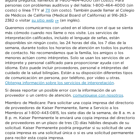
alguna pregunta, llámenos al 1-800-464-4000 (sin costo). Para
personas con problemas auditivos y del habla: 1-800-464-4000 (sin
costo) o línea TTY al
711
(sin costo). También puede llamar al Colegio
de Médicos de California (Medical Board of California) al 916-263-
2382 o visitar
su sitio web
(en inglés).
Queremos comunicarnos con usted en el idioma con el que se sienta
más cómodo cuando nos llame o nos visite. Los servicios de
interpretación calificados, incluido el lenguaje de señas, están
disponibles sin ningún costo, las 24 horas del día, los 7 días de la
semana, durante todos los horarios de atención en todos los puntos
de contacto. No recomendamos que la familia, los amigos o los
menores actúen como intérpretes. Solo se usan los servicios de un
intérprete y personal calificado para proporcionar ayuda con el
idioma. Esto puede incluir proveedores, personal e intérpretes del
cuidado de la salud bilingües. Están a su disposición diferentes tipos
de comunicación: en persona, por teléfono, por video u otras.
Obtenga información sobre los servicios de interpretación
.
Si desea reportar un posible error con la información de un
proveedor o un centro de atención,
comuníquese con nosotros
.
Miembro de Medicare: Para solicitar una copia impresa del directorio
de proveedores de Kaiser Permanente, llame a Servicio a los
Miembros al 1-800-443-0815, los siete días de la semana, de 8 a. m. a
8 p. m. Kaiser Permanente le enviará una copia impresa del directorio
de proveedores en un plazo de tres (3) días hábiles después de su
solicitud. Kaiser Permanente podría preguntar si su solicitud de una
copia impresa es una solicitud única o si es una solicitud permanente
para recibir esta copia impresa.