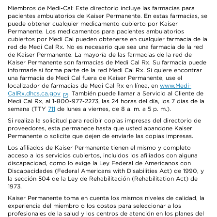
Miembros de Medi-Cal: Este directorio incluye las farmacias para
pacientes ambulatorios de Kaiser Permanente. En estas farmacias, se
puede obtener cualquier medicamento cubierto por Kaiser
Permanente. Los medicamentos para pacientes ambulatorios
cubiertos por Medi Cal pueden obtenerse en cualquier farmacia de la
red de Medi Cal Rx. No es necesario que sea una farmacia de la red
de Kaiser Permanente. La mayoría de las farmacias de la red de
Kaiser Permanente son farmacias de Medi Cal Rx. Su farmacia puede
informarle si forma parte de la red Medi Cal Rx. Si quiere encontrar
una farmacia de Medi Cal fuera de Kaiser Permanente, use el
localizador de farmacias de Medi Cal Rx en línea, en
www.Medi-
CalRx.dhcs.ca.gov
. También puede llamar a Servicio al Cliente de
Medi Cal Rx, al 1-800-977-2273, las 24 horas del día, los 7 días de la
semana (TTY
711
de lunes a viernes, de 8 a. m. a 5 p. m.).
Si realiza la solicitud para recibir copias impresas del directorio de
proveedores, esta permanece hasta que usted abandone Kaiser
Permanente o solicite que dejen de enviarle las copias impresas.
Los afiliados de Kaiser Permanente tienen el mismo y completo
acceso a los servicios cubiertos, incluidos los afiliados con alguna
discapacidad, como lo exige la Ley Federal de Americanos con
Discapacidades (Federal Americans with Disabilities Act) de 1990, y
la sección 504 de la Ley de Rehabilitación (Rehabilitation Act) de
1973.
Kaiser Permanente toma en cuenta los mismos niveles de calidad, la
experiencia del miembro o los costos para seleccionar a los
profesionales de la salud y los centros de atención en los planes del