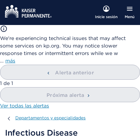
Menú
Inicie sesión
We're experiencing technical issues that may affect
some services on kp.org. You may notice slower
response times or intermittent errors while we w
…
más
Alerta anterior
mostrando
1
de
1
Próxima alerta
Ver todas las alertas
Departamentos y especialidades
Departamentos y especialidades
Infectious Disease