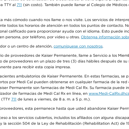
ea TTY al
711
(sin costo). También puede llamar al Colegio de Médicos d
más cómodo cuando nos llame o nos visite. Los servicios de interpreta
urante todos los horarios de atención en todos los puntos de contacto.
sonal calificado para proporcionar ayuda con el idioma. Esto puede inc
 en persona, por teléfono, por video u otras.
Obtenga información sobre
edor o un centro de atención,
comuníquese con nosotros
.
io de proveedores de Kaiser Permanente, llame a Servicio a los Miembr
o de proveedores en un plazo de tres (3) días hábiles después de su s
anente para recibir esta copia impresa.
 pacientes ambulatorios de Kaiser Permanente. En estas farmacias, se
tos por Medi Cal pueden obtenerse en cualquier farmacia de la red d
iser Permanente son farmacias de Medi Cal Rx. Su farmacia puede info
izador de farmacias de Medi Cal Rx en línea, en
www.Medi-CalRx.dhcs
na (TTY
711
de lunes a viernes, de 8 a. m. a 5 p. m.).
o de proveedores, esta permanece hasta que usted abandone Kaiser Perm
so a los servicios cubiertos, incluidos los afiliados con alguna disc
y la sección 504 de la Ley de Rehabilitación (Rehabilitation Act) de 1