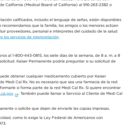
e California (Medical Board of California) al 916-263-2382 o
ción calificados, incluido el lenguaje de señas, están disponibles
 No recomendamos que la familia, los amigos o los menores actúen
luir proveedores, personal e intérpretes del cuidado de la salud
 los servicios de interpretación
.
os al 1-800-443-0815, los siete días de la semana, de 8 a. m. a 8
olicitud. Kaiser Permanente podría preguntar si su solicitud de
 puede obtener cualquier medicamento cubierto por Kaiser
e Medi Cal Rx. No es necesario que sea una farmacia de la red
rmarle si forma parte de la red Medi Cal Rx. Si quiere encontrar
.ca.gov
. También puede llamar a Servicio al Cliente de Medi Cal
anente o solicite que dejen de enviarle las copias impresas.
apacidad, como lo exige la Ley Federal de Americanos con
973.