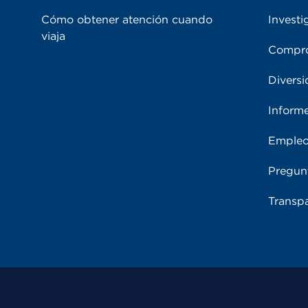
Cómo obtener atención cuando
Investi
viaja
Compro
Diversi
Inform
Emple
Pregun
Transpa