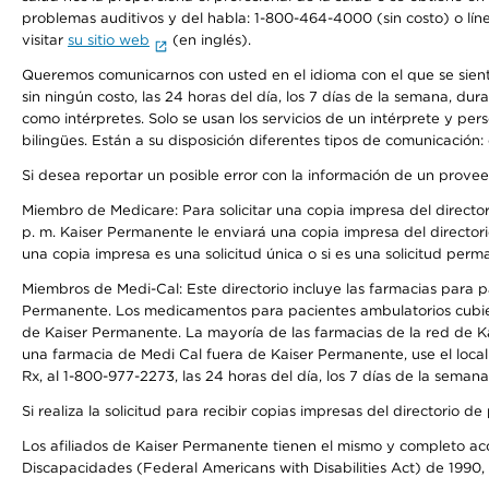
problemas auditivos y del habla: 1-800-464-4000 (sin costo) o lín
visitar
su sitio web
(en inglés).
Queremos comunicarnos con usted en el idioma con el que se sienta 
sin ningún costo, las 24 horas del día, los 7 días de la semana, d
como intérpretes. Solo se usan los servicios de un intérprete y per
bilingües. Están a su disposición diferentes tipos de comunicación:
Si desea reportar un posible error con la información de un prove
Miembro de Medicare: Para solicitar una copia impresa del director
p. m. Kaiser Permanente le enviará una copia impresa del directori
una copia impresa es una solicitud única o si es una solicitud perm
Miembros de Medi-Cal: Este directorio incluye las farmacias para
Permanente. Los medicamentos para pacientes ambulatorios cubier
de Kaiser Permanente. La mayoría de las farmacias de la red de Ka
una farmacia de Medi Cal fuera de Kaiser Permanente, use el local
Rx, al 1-800-977-2273, las 24 horas del día, los 7 días de la sema
Si realiza la solicitud para recibir copias impresas del directori
Los afiliados de Kaiser Permanente tienen el mismo y completo acce
Discapacidades (Federal Americans with Disabilities Act) de 1990, 