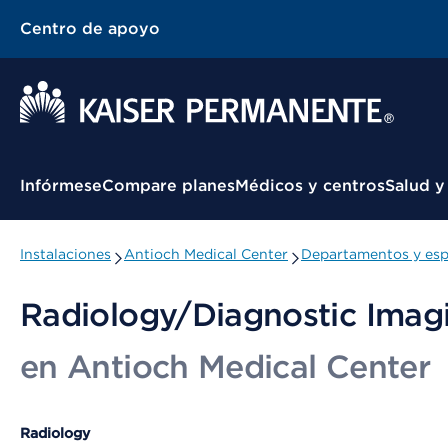
Centro de apoyo
Menú contextual
Infórmese
Compare planes
Médicos y centros
Salud y
Instalaciones
Antioch Medical Center
Departamentos y esp
Radiology/Diagnostic Imag
en Antioch Medical Center
Radiology