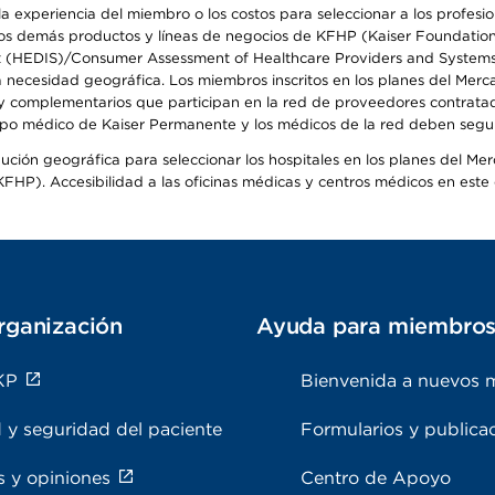
 experiencia del miembro o los costos para seleccionar a los profesiona
s demás productos y líneas de negocios de KFHP (Kaiser Foundation He
t (HEDIS)/Consumer Assessment of Healthcare Providers and Systems (
la necesidad geográfica. Los miembros inscritos en los planes del Me
s y complementarios que participan en la red de proveedores contrata
o médico de Kaiser Permanente y los médicos de la red deben seguir l
ribución geográfica para seleccionar los hospitales en los planes del 
HP). Accesibilidad a las oficinas médicas y centros médicos en este d
rganización
Ayuda para miembro
KP
Bienvenida a nuevos 
 y seguridad del paciente
Formularios y publica
s y opiniones
Centro de Apoyo