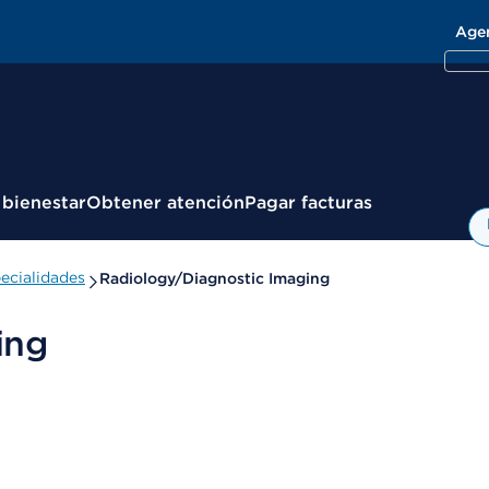
Age
 bienestar
Obtener atención
Pagar facturas
ecialidades
Radiology/Diagnostic Imaging
ing