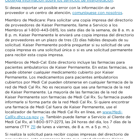
Obtenga información sobre los servicios de interpretación
.
Si desea reportar un posible error con la información de un
proveedor o un centro de atención,
comuníquese con nosotros
.
Miembro de Medicare: Para solicitar una copia impresa del directorio
de proveedores de Kaiser Permanente, llame a Servicio a los
Miembros al 1-800-443-0815, los siete días de la semana, de 8 a. m. a
8 p. m. Kaiser Permanente le enviará una copia impresa del directorio
de proveedores en un plazo de tres (3) días hábiles después de su
solicitud. Kaiser Permanente podría preguntar si su solicitud de una
copia impresa es una solicitud única o si es una solicitud permanente
para recibir esta copia impresa.
Miembros de Medi-Cal: Este directorio incluye las farmacias para
pacientes ambulatorios de Kaiser Permanente. En estas farmacias, se
puede obtener cualquier medicamento cubierto por Kaiser
Permanente. Los medicamentos para pacientes ambulatorios
cubiertos por Medi Cal pueden obtenerse en cualquier farmacia de la
red de Medi Cal Rx. No es necesario que sea una farmacia de la red
de Kaiser Permanente. La mayoría de las farmacias de la red de
Kaiser Permanente son farmacias de Medi Cal Rx. Su farmacia puede
informarle si forma parte de la red Medi Cal Rx. Si quiere encontrar
una farmacia de Medi Cal fuera de Kaiser Permanente, use el
localizador de farmacias de Medi Cal Rx en línea, en
www.Medi-
CalRx.dhcs.ca.gov
. También puede llamar a Servicio al Cliente de
Medi Cal Rx, al 1-800-977-2273, las 24 horas del día, los 7 días de la
semana (TTY
711
de lunes a viernes, de 8 a. m. a 5 p. m.).
Si realiza la solicitud para recibir copias impresas del directorio de