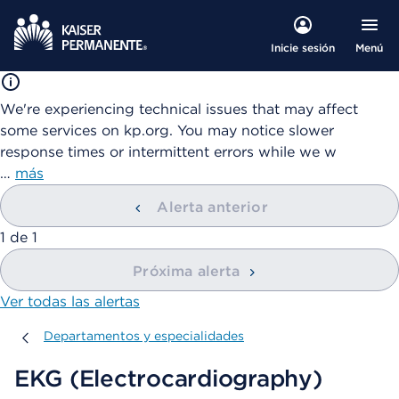
Menú
Inicie sesión
We're experiencing technical issues that may affect
some services on kp.org. You may notice slower
response times or intermittent errors while we w
…
más
Alerta anterior
mostrando
1
de
1
Próxima alerta
Ver todas las alertas
Departamentos y especialidades
Departamentos y especialidades
EKG (Electrocardiography)