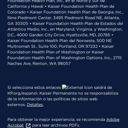
Foundation Health Plan, Inc., en el Norte y Sur de
California y Hawái • Kaiser Foundation Health Plan de
Colorado • Kaiser Foundation Health Plan de Georgia, Inc.,
Nine Piedmont Center, 3495 Piedmont Road NE, Atlanta,
GA 30305 • Kaiser Foundation Health Plan de Estados del
Atlántico Medio, Inc., en Maryland, Virginia, y Washington,
D.C., 4000 Garden City Drive, Hyattsville, MD, 20785 •
Kaiser Foundation Health Plan del Noroeste, 500 NE
Multnomah St., Suite 100, Portland, OR 97232 • Kaiser
Foundation Health Plan of Washington or Kaiser
Foundation Health Plan of Washington Options, Inc., 2715
Naches Ave, Renton, WA 98057
Si selecciona estos enlaces
saldrá de
KP.org/espanol. Kaiser Permanente no se responsabiliza
de la información o las políticas de sitios web
externos.
Detalles
.
Para obtener la mejor experiencia, se recomienda
Adobe
Acrobat
para leer archivos PDFs.