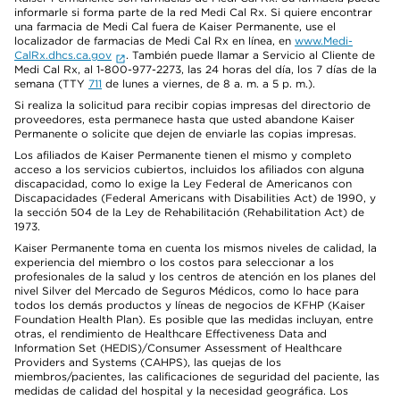
informarle si forma parte de la red Medi Cal Rx. Si quiere encontrar
una farmacia de Medi Cal fuera de Kaiser Permanente, use el
localizador de farmacias de Medi Cal Rx en línea, en
www.Medi-
CalRx.dhcs.ca.gov
. También puede llamar a Servicio al Cliente de
Medi Cal Rx, al 1-800-977-2273, las 24 horas del día, los 7 días de la
semana (TTY
711
de lunes a viernes, de 8 a. m. a 5 p. m.).
Si realiza la solicitud para recibir copias impresas del directorio de
proveedores, esta permanece hasta que usted abandone Kaiser
Permanente o solicite que dejen de enviarle las copias impresas.
Los afiliados de Kaiser Permanente tienen el mismo y completo
acceso a los servicios cubiertos, incluidos los afiliados con alguna
discapacidad, como lo exige la Ley Federal de Americanos con
Discapacidades (Federal Americans with Disabilities Act) de 1990, y
la sección 504 de la Ley de Rehabilitación (Rehabilitation Act) de
1973.
Kaiser Permanente toma en cuenta los mismos niveles de calidad, la
experiencia del miembro o los costos para seleccionar a los
profesionales de la salud y los centros de atención en los planes del
nivel Silver del Mercado de Seguros Médicos, como lo hace para
todos los demás productos y líneas de negocios de KFHP (Kaiser
Foundation Health Plan). Es posible que las medidas incluyan, entre
otras, el rendimiento de Healthcare Effectiveness Data and
Information Set (HEDIS)/Consumer Assessment of Healthcare
Providers and Systems (CAHPS), las quejas de los
miembros/pacientes, las calificaciones de seguridad del paciente, las
medidas de calidad del hospital y la necesidad geográfica. Los