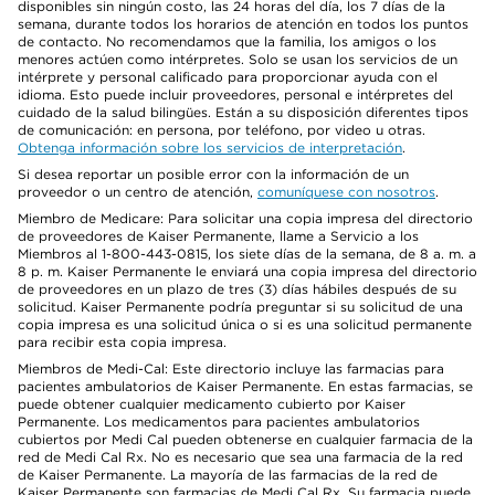
disponibles sin ningún costo, las 24 horas del día, los 7 días de la
semana, durante todos los horarios de atención en todos los puntos
de contacto. No recomendamos que la familia, los amigos o los
menores actúen como intérpretes. Solo se usan los servicios de un
intérprete y personal calificado para proporcionar ayuda con el
idioma. Esto puede incluir proveedores, personal e intérpretes del
cuidado de la salud bilingües. Están a su disposición diferentes tipos
de comunicación: en persona, por teléfono, por video u otras.
Obtenga información sobre los servicios de interpretación
.
Si desea reportar un posible error con la información de un
proveedor o un centro de atención,
comuníquese con nosotros
.
Miembro de Medicare: Para solicitar una copia impresa del directorio
de proveedores de Kaiser Permanente, llame a Servicio a los
Miembros al 1-800-443-0815, los siete días de la semana, de 8 a. m. a
8 p. m. Kaiser Permanente le enviará una copia impresa del directorio
de proveedores en un plazo de tres (3) días hábiles después de su
solicitud. Kaiser Permanente podría preguntar si su solicitud de una
copia impresa es una solicitud única o si es una solicitud permanente
para recibir esta copia impresa.
Miembros de Medi-Cal: Este directorio incluye las farmacias para
pacientes ambulatorios de Kaiser Permanente. En estas farmacias, se
puede obtener cualquier medicamento cubierto por Kaiser
Permanente. Los medicamentos para pacientes ambulatorios
cubiertos por Medi Cal pueden obtenerse en cualquier farmacia de la
red de Medi Cal Rx. No es necesario que sea una farmacia de la red
de Kaiser Permanente. La mayoría de las farmacias de la red de
Kaiser Permanente son farmacias de Medi Cal Rx. Su farmacia puede