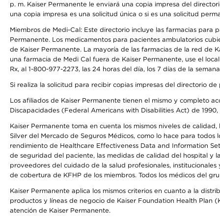
p. m. Kaiser Permanente le enviará una copia impresa del directori
una copia impresa es una solicitud única o si es una solicitud perm
Miembros de Medi-Cal: Este directorio incluye las farmacias para
Permanente. Los medicamentos para pacientes ambulatorios cubier
de Kaiser Permanente. La mayoría de las farmacias de la red de Ka
una farmacia de Medi Cal fuera de Kaiser Permanente, use el local
Rx, al 1-800-977-2273, las 24 horas del día, los 7 días de la sema
Si realiza la solicitud para recibir copias impresas del directori
Los afiliados de Kaiser Permanente tienen el mismo y completo acce
Discapacidades (Federal Americans with Disabilities Act) de 1990, 
Kaiser Permanente toma en cuenta los mismos niveles de calidad, la
Silver del Mercado de Seguros Médicos, como lo hace para todos lo
rendimiento de Healthcare Effectiveness Data and Information Se
de seguridad del paciente, las medidas de calidad del hospital y 
proveedores del cuidado de la salud profesionales, institucionale
de cobertura de KFHP de los miembros. Todos los médicos del grup
Kaiser Permanente aplica los mismos criterios en cuanto a la dist
productos y líneas de negocio de Kaiser Foundation Health Plan (KF
atención de Kaiser Permanente.