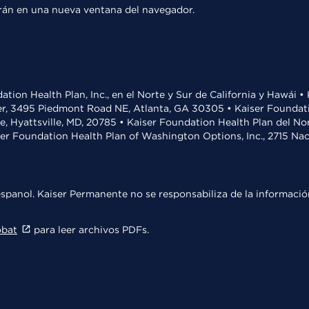
rirán en una nueva ventana del navegador.
ation Health Plan, Inc., en el Norte y Sur de California y Hawái 
r, 3495 Piedmont Road NE, Atlanta, GA 30305 • Kaiser Foundatio
ve, Hyattsville, MD, 20785 • Kaiser Foundation Health Plan del N
ser Foundation Health Plan of Washington Options, Inc., 2715 N
spanol. Kaiser Permanente no se responsabiliza de la información
obat
para leer archivos PDFs.