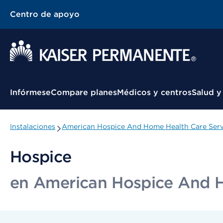
Centro de apoyo
Menú contextual
Infórmese
Compare planes
Médicos y centros
Salud y
Instalaciones
American Hospice And Home Health Care Servi
Hospice
en American Hospice And H