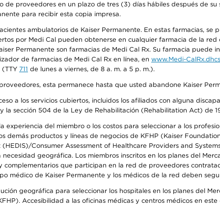
o de proveedores en un plazo de tres (3) días hábiles después de su s
anente para recibir esta copia impresa.
 pacientes ambulatorios de Kaiser Permanente. En estas farmacias, se
tos por Medi Cal pueden obtenerse en cualquier farmacia de la red d
iser Permanente son farmacias de Medi Cal Rx. Su farmacia puede info
izador de farmacias de Medi Cal Rx en línea, en
www.Medi-CalRx.dhcs
na (TTY
711
de lunes a viernes, de 8 a. m. a 5 p. m.).
o de proveedores, esta permanece hasta que usted abandone Kaiser Perm
so a los servicios cubiertos, incluidos los afiliados con alguna disc
y la sección 504 de la Ley de Rehabilitación (Rehabilitation Act) de 1
 experiencia del miembro o los costos para seleccionar a los profesiona
s demás productos y líneas de negocios de KFHP (Kaiser Foundation He
t (HEDIS)/Consumer Assessment of Healthcare Providers and Systems (
la necesidad geográfica. Los miembros inscritos en los planes del Me
s y complementarios que participan en la red de proveedores contrata
o médico de Kaiser Permanente y los médicos de la red deben seguir l
ribución geográfica para seleccionar los hospitales en los planes del 
HP). Accesibilidad a las oficinas médicas y centros médicos en este d