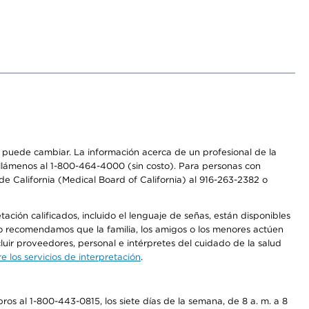
os puede cambiar. La información acerca de un profesional de la
a, llámenos al 1-800-464-4000 (sin costo). Para personas con
e California (Medical Board of California) al 916-263-2382 o
ción calificados, incluido el lenguaje de señas, están disponibles
 No recomendamos que la familia, los amigos o los menores actúen
luir proveedores, personal e intérpretes del cuidado de la salud
 los servicios de interpretación
.
os al 1-800-443-0815, los siete días de la semana, de 8 a. m. a 8