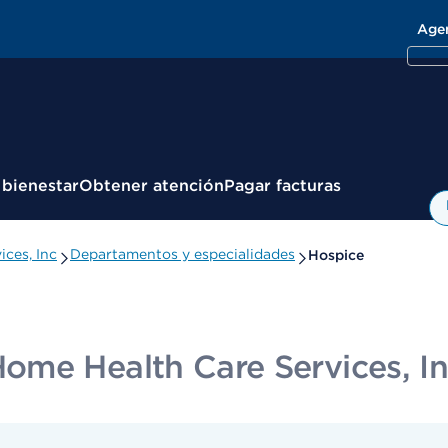
Age
 bienestar
Obtener atención
Pagar facturas
ces, Inc
Departamentos y especialidades
Hospice
ome Health Care Services, I