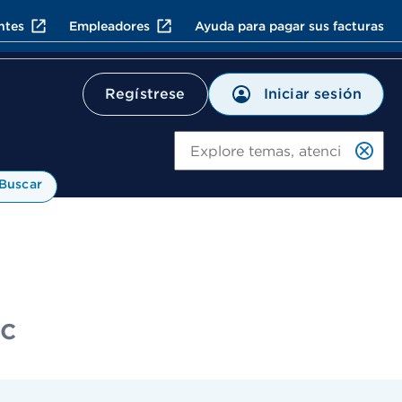
ntes
Empleadores
Ayuda para pagar sus facturas
Iniciar sesión
Regístrese
Bu
Buscar
nc