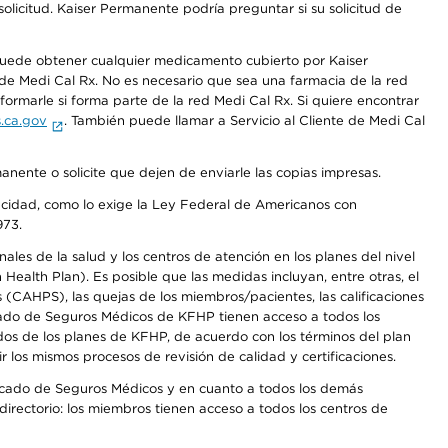
olicitud. Kaiser Permanente podría preguntar si su solicitud de
 puede obtener cualquier medicamento cubierto por Kaiser
e Medi Cal Rx. No es necesario que sea una farmacia de la red
rmarle si forma parte de la red Medi Cal Rx. Si quiere encontrar
.ca.gov
. También puede llamar a Servicio al Cliente de Medi Cal
anente o solicite que dejen de enviarle las copias impresas.
apacidad, como lo exige la Ley Federal de Americanos con
973.
les de la salud y los centros de atención en los planes del nivel
alth Plan). Es posible que las medidas incluyan, entre otras, el
CAHPS), las quejas de los miembros/pacientes, las calificaciones
rcado de Seguros Médicos de KFHP tienen acceso a todos los
dos de los planes de KFHP, de acuerdo con los términos del plan
os mismos procesos de revisión de calidad y certificaciones.
Mercado de Seguros Médicos y en cuanto a todos los demás
irectorio: los miembros tienen acceso a todos los centros de