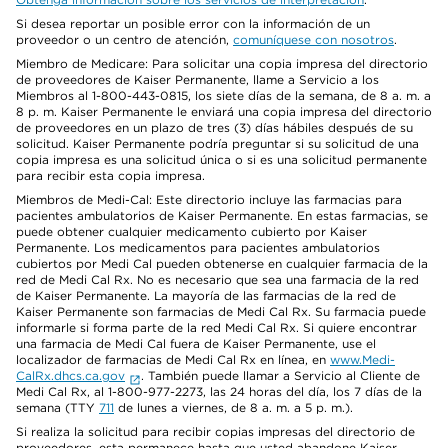
Si desea reportar un posible error con la información de un
proveedor o un centro de atención,
comuníquese con nosotros
.
Miembro de Medicare: Para solicitar una copia impresa del directorio
de proveedores de Kaiser Permanente, llame a Servicio a los
Miembros al 1-800-443-0815, los siete días de la semana, de 8 a. m. a
8 p. m. Kaiser Permanente le enviará una copia impresa del directorio
de proveedores en un plazo de tres (3) días hábiles después de su
solicitud. Kaiser Permanente podría preguntar si su solicitud de una
copia impresa es una solicitud única o si es una solicitud permanente
para recibir esta copia impresa.
Miembros de Medi-Cal: Este directorio incluye las farmacias para
pacientes ambulatorios de Kaiser Permanente. En estas farmacias, se
puede obtener cualquier medicamento cubierto por Kaiser
Permanente. Los medicamentos para pacientes ambulatorios
cubiertos por Medi Cal pueden obtenerse en cualquier farmacia de la
red de Medi Cal Rx. No es necesario que sea una farmacia de la red
de Kaiser Permanente. La mayoría de las farmacias de la red de
Kaiser Permanente son farmacias de Medi Cal Rx. Su farmacia puede
informarle si forma parte de la red Medi Cal Rx. Si quiere encontrar
una farmacia de Medi Cal fuera de Kaiser Permanente, use el
localizador de farmacias de Medi Cal Rx en línea, en
www.Medi-
CalRx.dhcs.ca.gov
. También puede llamar a Servicio al Cliente de
Medi Cal Rx, al 1-800-977-2273, las 24 horas del día, los 7 días de la
semana (TTY
711
de lunes a viernes, de 8 a. m. a 5 p. m.).
Si realiza la solicitud para recibir copias impresas del directorio de
proveedores, esta permanece hasta que usted abandone Kaiser