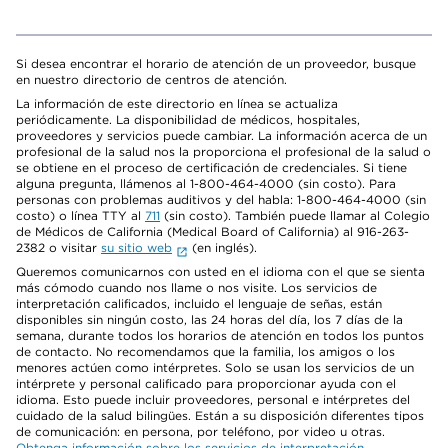
Si desea encontrar el horario de atención de un proveedor, busque
en nuestro directorio de centros de atención.
La información de este directorio en línea se actualiza
periódicamente. La disponibilidad de médicos, hospitales,
proveedores y servicios puede cambiar. La información acerca de un
profesional de la salud nos la proporciona el profesional de la salud o
se obtiene en el proceso de certificación de credenciales. Si tiene
alguna pregunta, llámenos al 1-800-464-4000 (sin costo). Para
personas con problemas auditivos y del habla: 1-800-464-4000 (sin
costo) o línea TTY al
711
(sin costo). También puede llamar al Colegio
de Médicos de California (Medical Board of California) al 916-263-
2382 o visitar
su sitio web
(en inglés).
Queremos comunicarnos con usted en el idioma con el que se sienta
más cómodo cuando nos llame o nos visite. Los servicios de
interpretación calificados, incluido el lenguaje de señas, están
disponibles sin ningún costo, las 24 horas del día, los 7 días de la
semana, durante todos los horarios de atención en todos los puntos
de contacto. No recomendamos que la familia, los amigos o los
menores actúen como intérpretes. Solo se usan los servicios de un
intérprete y personal calificado para proporcionar ayuda con el
idioma. Esto puede incluir proveedores, personal e intérpretes del
cuidado de la salud bilingües. Están a su disposición diferentes tipos
de comunicación: en persona, por teléfono, por video u otras.
Obtenga información sobre los servicios de interpretación
.