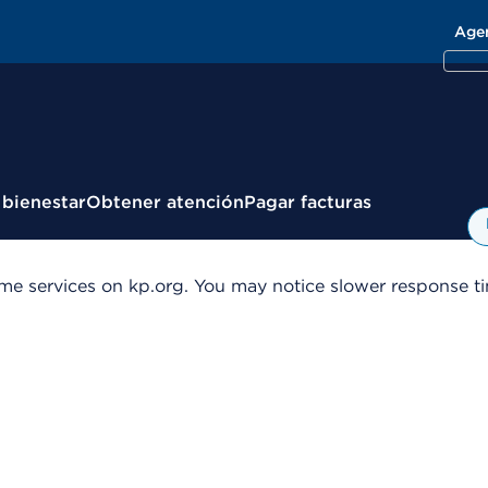
Age
 bienestar
Obtener atención
Pagar facturas
me services on kp.org. You may notice slower response tim