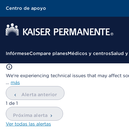
Centro de apoyo
Menú contextual
Infórmese
Compare planes
Médicos y centros
Salud y
We're experiencing technical issues that may affect so
…
más
Alerta anterior
mostrando
1
de
1
Próxima alerta
Ver todas las alertas