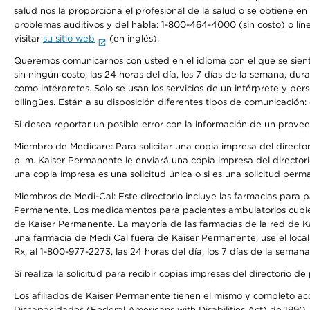
salud nos la proporciona el profesional de la salud o se obtiene e
problemas auditivos y del habla: 1-800-464-4000 (sin costo) o lín
visitar
su sitio web
(en inglés).
Queremos comunicarnos con usted en el idioma con el que se sienta 
sin ningún costo, las 24 horas del día, los 7 días de la semana, d
como intérpretes. Solo se usan los servicios de un intérprete y per
bilingües. Están a su disposición diferentes tipos de comunicación:
Si desea reportar un posible error con la información de un prove
Miembro de Medicare: Para solicitar una copia impresa del director
p. m. Kaiser Permanente le enviará una copia impresa del directori
una copia impresa es una solicitud única o si es una solicitud perm
Miembros de Medi-Cal: Este directorio incluye las farmacias para
Permanente. Los medicamentos para pacientes ambulatorios cubier
de Kaiser Permanente. La mayoría de las farmacias de la red de Ka
una farmacia de Medi Cal fuera de Kaiser Permanente, use el local
Rx, al 1-800-977-2273, las 24 horas del día, los 7 días de la sema
Si realiza la solicitud para recibir copias impresas del directori
Los afiliados de Kaiser Permanente tienen el mismo y completo acce
Discapacidades (Federal Americans with Disabilities Act) de 1990, 