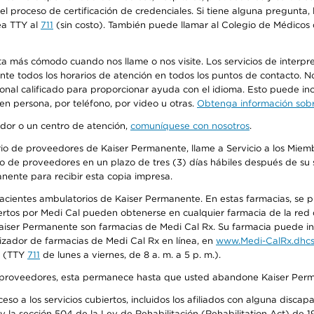
n el proceso de certificación de credenciales. Si tiene alguna pregunt
ea TTY al
711
(sin costo). También puede llamar al Colegio de Médicos d
más cómodo cuando nos llame o nos visite. Los servicios de interpreta
urante todos los horarios de atención en todos los puntos de contacto.
sonal calificado para proporcionar ayuda con el idioma. Esto puede inc
 en persona, por teléfono, por video u otras.
Obtenga información sobre
edor o un centro de atención,
comuníquese con nosotros
.
io de proveedores de Kaiser Permanente, llame a Servicio a los Miembr
o de proveedores en un plazo de tres (3) días hábiles después de su s
anente para recibir esta copia impresa.
 pacientes ambulatorios de Kaiser Permanente. En estas farmacias, se
tos por Medi Cal pueden obtenerse en cualquier farmacia de la red d
iser Permanente son farmacias de Medi Cal Rx. Su farmacia puede info
izador de farmacias de Medi Cal Rx en línea, en
www.Medi-CalRx.dhcs
na (TTY
711
de lunes a viernes, de 8 a. m. a 5 p. m.).
o de proveedores, esta permanece hasta que usted abandone Kaiser Perm
so a los servicios cubiertos, incluidos los afiliados con alguna disc
y la sección 504 de la Ley de Rehabilitación (Rehabilitation Act) de 1