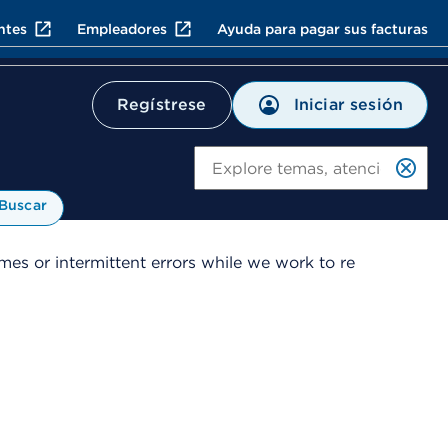
ntes
Empleadores
Ayuda para pagar sus facturas
Iniciar sesión
Regístrese
Bu
Buscar
es or intermittent errors while we work to re