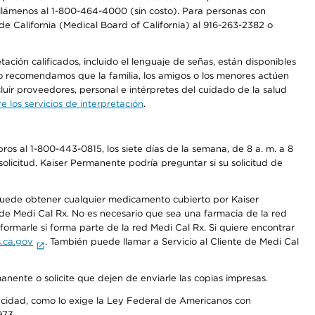
a, llámenos al 1-800-464-4000 (sin costo). Para personas con
e California (Medical Board of California) al 916-263-2382 o
ción calificados, incluido el lenguaje de señas, están disponibles
 No recomendamos que la familia, los amigos o los menores actúen
luir proveedores, personal e intérpretes del cuidado de la salud
 los servicios de interpretación
.
os al 1-800-443-0815, los siete días de la semana, de 8 a. m. a 8
olicitud. Kaiser Permanente podría preguntar si su solicitud de
 puede obtener cualquier medicamento cubierto por Kaiser
e Medi Cal Rx. No es necesario que sea una farmacia de la red
rmarle si forma parte de la red Medi Cal Rx. Si quiere encontrar
.ca.gov
. También puede llamar a Servicio al Cliente de Medi Cal
anente o solicite que dejen de enviarle las copias impresas.
apacidad, como lo exige la Ley Federal de Americanos con
973.