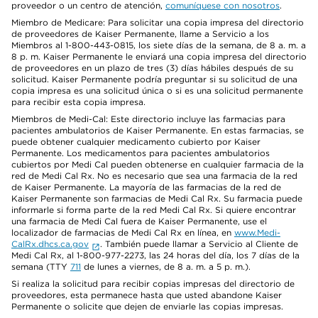
proveedor o un centro de atención,
comuníquese con nosotros
.
Miembro de Medicare: Para solicitar una copia impresa del directorio
de proveedores de Kaiser Permanente, llame a Servicio a los
Miembros al 1-800-443-0815, los siete días de la semana, de 8 a. m. a
8 p. m. Kaiser Permanente le enviará una copia impresa del directorio
de proveedores en un plazo de tres (3) días hábiles después de su
solicitud. Kaiser Permanente podría preguntar si su solicitud de una
copia impresa es una solicitud única o si es una solicitud permanente
para recibir esta copia impresa.
Miembros de Medi-Cal: Este directorio incluye las farmacias para
pacientes ambulatorios de Kaiser Permanente. En estas farmacias, se
puede obtener cualquier medicamento cubierto por Kaiser
Permanente. Los medicamentos para pacientes ambulatorios
cubiertos por Medi Cal pueden obtenerse en cualquier farmacia de la
red de Medi Cal Rx. No es necesario que sea una farmacia de la red
de Kaiser Permanente. La mayoría de las farmacias de la red de
Kaiser Permanente son farmacias de Medi Cal Rx. Su farmacia puede
informarle si forma parte de la red Medi Cal Rx. Si quiere encontrar
una farmacia de Medi Cal fuera de Kaiser Permanente, use el
localizador de farmacias de Medi Cal Rx en línea, en
www.Medi-
CalRx.dhcs.ca.gov
. También puede llamar a Servicio al Cliente de
Medi Cal Rx, al 1-800-977-2273, las 24 horas del día, los 7 días de la
semana (TTY
711
de lunes a viernes, de 8 a. m. a 5 p. m.).
Si realiza la solicitud para recibir copias impresas del directorio de
proveedores, esta permanece hasta que usted abandone Kaiser
Permanente o solicite que dejen de enviarle las copias impresas.