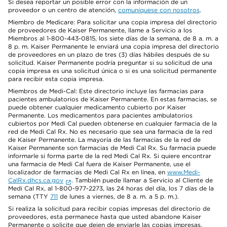
Si desea reportar un posible error con la información de un
proveedor o un centro de atención,
comuníquese con nosotros
.
Miembro de Medicare: Para solicitar una copia impresa del directorio
de proveedores de Kaiser Permanente, llame a Servicio a los
Miembros al 1-800-443-0815, los siete días de la semana, de 8 a. m. a
8 p. m. Kaiser Permanente le enviará una copia impresa del directorio
de proveedores en un plazo de tres (3) días hábiles después de su
solicitud. Kaiser Permanente podría preguntar si su solicitud de una
copia impresa es una solicitud única o si es una solicitud permanente
para recibir esta copia impresa.
Miembros de Medi-Cal: Este directorio incluye las farmacias para
pacientes ambulatorios de Kaiser Permanente. En estas farmacias, se
puede obtener cualquier medicamento cubierto por Kaiser
Permanente. Los medicamentos para pacientes ambulatorios
cubiertos por Medi Cal pueden obtenerse en cualquier farmacia de la
red de Medi Cal Rx. No es necesario que sea una farmacia de la red
de Kaiser Permanente. La mayoría de las farmacias de la red de
Kaiser Permanente son farmacias de Medi Cal Rx. Su farmacia puede
informarle si forma parte de la red Medi Cal Rx. Si quiere encontrar
una farmacia de Medi Cal fuera de Kaiser Permanente, use el
localizador de farmacias de Medi Cal Rx en línea, en
www.Medi-
CalRx.dhcs.ca.gov
. También puede llamar a Servicio al Cliente de
Medi Cal Rx, al 1-800-977-2273, las 24 horas del día, los 7 días de la
semana (TTY
711
de lunes a viernes, de 8 a. m. a 5 p. m.).
Si realiza la solicitud para recibir copias impresas del directorio de
proveedores, esta permanece hasta que usted abandone Kaiser
Permanente o solicite que dejen de enviarle las copias impresas.