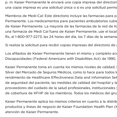
p. m. Kaiser Permanente le enviará una copia impresa del directori
una copia impresa es una solicitud única o si es una solicitud perm
Miembros de Medi-Cal: Este directorio incluye las farmacias para
Permanente. Los medicamentos para pacientes ambulatorios cubier
de Kaiser Permanente. La mayoría de las farmacias de la red de Ka
una farmacia de Medi Cal fuera de Kaiser Permanente, use el local
Rx, al 1-800-977-2273, las 24 horas del día, los 7 días de la sema
Si realiza la solicitud para recibir copias impresas del directori
Los afiliados de Kaiser Permanente tienen el mismo y completo acce
Discapacidades (Federal Americans with Disabilities Act) de 1990, 
Kaiser Permanente toma en cuenta los mismos niveles de calidad, la
Silver del Mercado de Seguros Médicos, como lo hace para todos lo
rendimiento de Healthcare Effectiveness Data and Information Se
de seguridad del paciente, las medidas de calidad del hospital y 
proveedores del cuidado de la salud profesionales, institucionale
de cobertura de KFHP de los miembros. Todos los médicos del grup
Kaiser Permanente aplica los mismos criterios en cuanto a la dist
productos y líneas de negocio de Kaiser Foundation Health Plan (KF
atención de Kaiser Permanente.