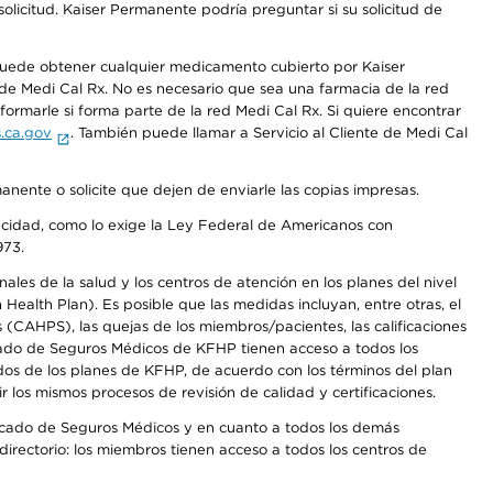
olicitud. Kaiser Permanente podría preguntar si su solicitud de
 puede obtener cualquier medicamento cubierto por Kaiser
e Medi Cal Rx. No es necesario que sea una farmacia de la red
rmarle si forma parte de la red Medi Cal Rx. Si quiere encontrar
.ca.gov
. También puede llamar a Servicio al Cliente de Medi Cal
anente o solicite que dejen de enviarle las copias impresas.
apacidad, como lo exige la Ley Federal de Americanos con
973.
les de la salud y los centros de atención en los planes del nivel
alth Plan). Es posible que las medidas incluyan, entre otras, el
CAHPS), las quejas de los miembros/pacientes, las calificaciones
rcado de Seguros Médicos de KFHP tienen acceso a todos los
dos de los planes de KFHP, de acuerdo con los términos del plan
os mismos procesos de revisión de calidad y certificaciones.
Mercado de Seguros Médicos y en cuanto a todos los demás
irectorio: los miembros tienen acceso a todos los centros de