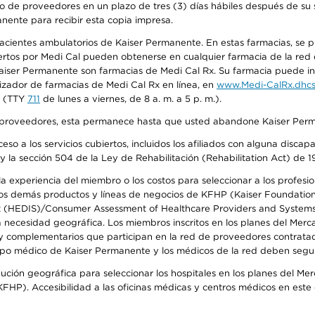
o de proveedores en un plazo de tres (3) días hábiles después de su s
anente para recibir esta copia impresa.
 pacientes ambulatorios de Kaiser Permanente. En estas farmacias, se
tos por Medi Cal pueden obtenerse en cualquier farmacia de la red d
iser Permanente son farmacias de Medi Cal Rx. Su farmacia puede info
izador de farmacias de Medi Cal Rx en línea, en
www.Medi-CalRx.dhcs
na (TTY
711
de lunes a viernes, de 8 a. m. a 5 p. m.).
o de proveedores, esta permanece hasta que usted abandone Kaiser Perm
so a los servicios cubiertos, incluidos los afiliados con alguna disc
y la sección 504 de la Ley de Rehabilitación (Rehabilitation Act) de 1
 experiencia del miembro o los costos para seleccionar a los profesiona
s demás productos y líneas de negocios de KFHP (Kaiser Foundation He
t (HEDIS)/Consumer Assessment of Healthcare Providers and Systems (
la necesidad geográfica. Los miembros inscritos en los planes del Me
s y complementarios que participan en la red de proveedores contrata
o médico de Kaiser Permanente y los médicos de la red deben seguir l
ribución geográfica para seleccionar los hospitales en los planes del 
HP). Accesibilidad a las oficinas médicas y centros médicos en este d