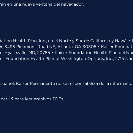
rirán en una nueva ventana del navegador.
ation Health Plan, Inc., en el Norte y Sur de California y Hawái 
r, 3495 Piedmont Road NE, Atlanta, GA 30305 • Kaiser Foundatio
ve, Hyattsville, MD, 20785 • Kaiser Foundation Health Plan del N
ser Foundation Health Plan of Washington Options, Inc., 2715 N
spanol. Kaiser Permanente no se responsabiliza de la información
obat
para leer archivos PDFs.