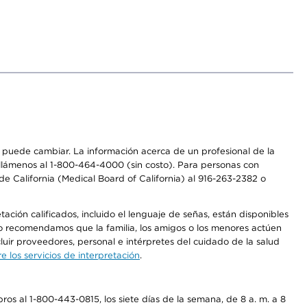
os puede cambiar. La información acerca de un profesional de la
a, llámenos al 1-800-464-4000 (sin costo). Para personas con
e California (Medical Board of California) al 916-263-2382 o
ción calificados, incluido el lenguaje de señas, están disponibles
 No recomendamos que la familia, los amigos o los menores actúen
luir proveedores, personal e intérpretes del cuidado de la salud
 los servicios de interpretación
.
os al 1-800-443-0815, los siete días de la semana, de 8 a. m. a 8