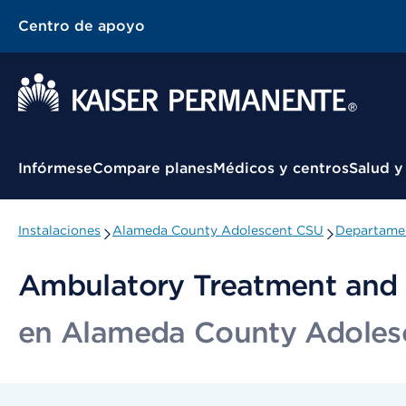
Centro de apoyo
Menú contextual
Infórmese
Compare planes
Médicos y centros
Salud y
Instalaciones
Alameda County Adolescent CSU
Departamen
Ambulatory Treatment and 
en Alameda County Adoles