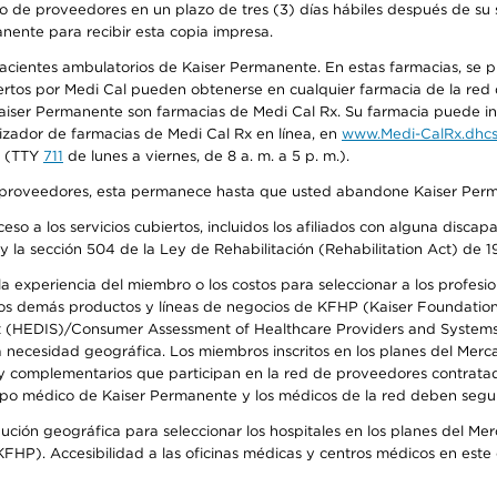
o de proveedores en un plazo de tres (3) días hábiles después de su s
anente para recibir esta copia impresa.
 pacientes ambulatorios de Kaiser Permanente. En estas farmacias, se
tos por Medi Cal pueden obtenerse en cualquier farmacia de la red d
iser Permanente son farmacias de Medi Cal Rx. Su farmacia puede info
izador de farmacias de Medi Cal Rx en línea, en
www.Medi-CalRx.dhcs
na (TTY
711
de lunes a viernes, de 8 a. m. a 5 p. m.).
o de proveedores, esta permanece hasta que usted abandone Kaiser Perm
so a los servicios cubiertos, incluidos los afiliados con alguna disc
y la sección 504 de la Ley de Rehabilitación (Rehabilitation Act) de 1
 experiencia del miembro o los costos para seleccionar a los profesiona
s demás productos y líneas de negocios de KFHP (Kaiser Foundation He
t (HEDIS)/Consumer Assessment of Healthcare Providers and Systems (
la necesidad geográfica. Los miembros inscritos en los planes del Me
s y complementarios que participan en la red de proveedores contrata
o médico de Kaiser Permanente y los médicos de la red deben seguir l
ribución geográfica para seleccionar los hospitales en los planes del 
HP). Accesibilidad a las oficinas médicas y centros médicos en este d