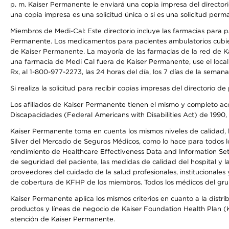
p. m. Kaiser Permanente le enviará una copia impresa del directori
una copia impresa es una solicitud única o si es una solicitud perm
Miembros de Medi-Cal: Este directorio incluye las farmacias para
Permanente. Los medicamentos para pacientes ambulatorios cubier
de Kaiser Permanente. La mayoría de las farmacias de la red de Ka
una farmacia de Medi Cal fuera de Kaiser Permanente, use el local
Rx, al 1-800-977-2273, las 24 horas del día, los 7 días de la sema
Si realiza la solicitud para recibir copias impresas del directori
Los afiliados de Kaiser Permanente tienen el mismo y completo acce
Discapacidades (Federal Americans with Disabilities Act) de 1990, 
Kaiser Permanente toma en cuenta los mismos niveles de calidad, la
Silver del Mercado de Seguros Médicos, como lo hace para todos lo
rendimiento de Healthcare Effectiveness Data and Information Se
de seguridad del paciente, las medidas de calidad del hospital y 
proveedores del cuidado de la salud profesionales, institucionale
de cobertura de KFHP de los miembros. Todos los médicos del grup
Kaiser Permanente aplica los mismos criterios en cuanto a la dist
productos y líneas de negocio de Kaiser Foundation Health Plan (KF
atención de Kaiser Permanente.