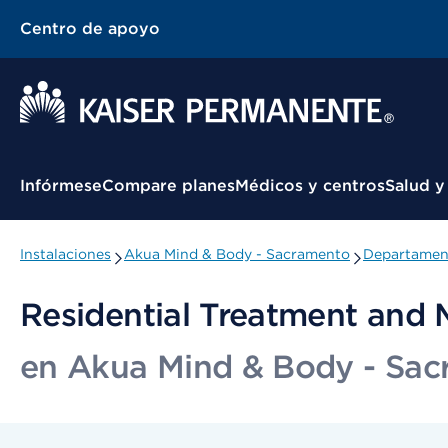
Centro de apoyo
Menú contextual
Infórmese
Compare planes
Médicos y centros
Salud y
Instalaciones
Akua Mind & Body - Sacramento
Departament
Residential Treatment and 
en Akua Mind & Body - Sa