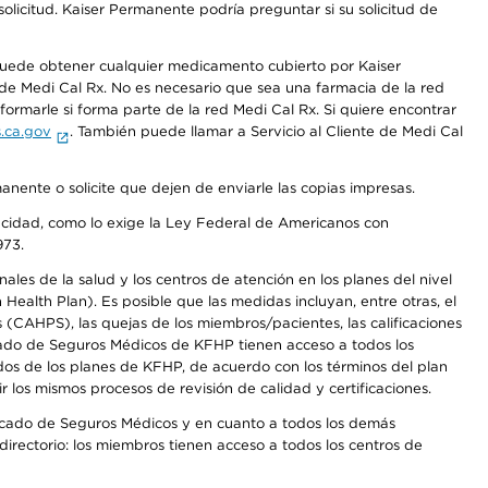
olicitud. Kaiser Permanente podría preguntar si su solicitud de
 puede obtener cualquier medicamento cubierto por Kaiser
e Medi Cal Rx. No es necesario que sea una farmacia de la red
rmarle si forma parte de la red Medi Cal Rx. Si quiere encontrar
.ca.gov
. También puede llamar a Servicio al Cliente de Medi Cal
anente o solicite que dejen de enviarle las copias impresas.
apacidad, como lo exige la Ley Federal de Americanos con
973.
les de la salud y los centros de atención en los planes del nivel
alth Plan). Es posible que las medidas incluyan, entre otras, el
CAHPS), las quejas de los miembros/pacientes, las calificaciones
rcado de Seguros Médicos de KFHP tienen acceso a todos los
dos de los planes de KFHP, de acuerdo con los términos del plan
os mismos procesos de revisión de calidad y certificaciones.
Mercado de Seguros Médicos y en cuanto a todos los demás
irectorio: los miembros tienen acceso a todos los centros de