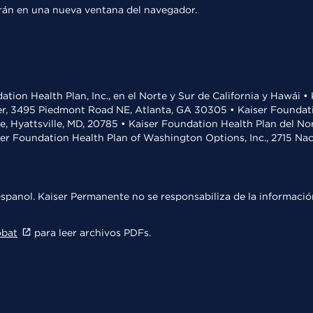
rirán en una nueva ventana del navegador.
ation Health Plan, Inc., en el Norte y Sur de California y Hawái 
r, 3495 Piedmont Road NE, Atlanta, GA 30305 • Kaiser Foundatio
ve, Hyattsville, MD, 20785 • Kaiser Foundation Health Plan del N
ser Foundation Health Plan of Washington Options, Inc., 2715 N
spanol. Kaiser Permanente no se responsabiliza de la información
obat
para leer archivos PDFs.