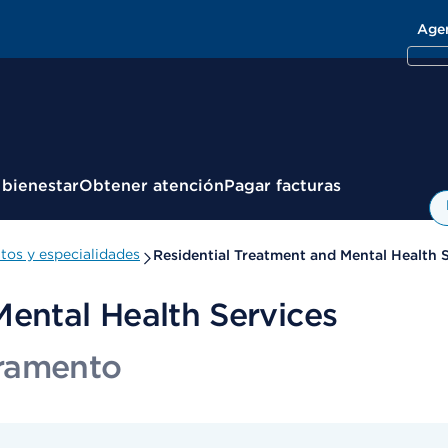
Age
 bienestar
Obtener atención
Pagar facturas
os y especialidades
Residential Treatment and Mental Health 
Mental Health Services
cramento