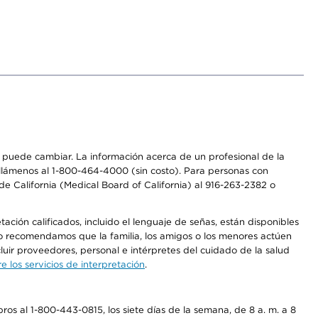
os puede cambiar. La información acerca de un profesional de la
a, llámenos al 1-800-464-4000 (sin costo). Para personas con
e California (Medical Board of California) al 916-263-2382 o
ción calificados, incluido el lenguaje de señas, están disponibles
 No recomendamos que la familia, los amigos o los menores actúen
luir proveedores, personal e intérpretes del cuidado de la salud
 los servicios de interpretación
.
os al 1-800-443-0815, los siete días de la semana, de 8 a. m. a 8