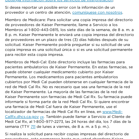
Si desea reportar un posible error con la información de un
proveedor o un centro de atención,
comuníquese con nosotros
.
Miembro de Medicare: Para solicitar una copia impresa del directorio
de proveedores de Kaiser Permanente, llame a Servicio a los
Miembros al 1-800-443-0815, los siete días de la semana, de 8 a. m. a
8 p. m. Kaiser Permanente le enviará una copia impresa del directorio
de proveedores en un plazo de tres (3) días hábiles después de su
solicitud. Kaiser Permanente podría preguntar si su solicitud de una
copia impresa es una solicitud única o si es una solicitud permanente
para recibir esta copia impresa.
Miembros de Medi-Cal: Este directorio incluye las farmacias para
pacientes ambulatorios de Kaiser Permanente. En estas farmacias, se
puede obtener cualquier medicamento cubierto por Kaiser
Permanente. Los medicamentos para pacientes ambulatorios
cubiertos por Medi Cal pueden obtenerse en cualquier farmacia de la
red de Medi Cal Rx. No es necesario que sea una farmacia de la red
de Kaiser Permanente. La mayoría de las farmacias de la red de
Kaiser Permanente son farmacias de Medi Cal Rx. Su farmacia puede
informarle si forma parte de la red Medi Cal Rx. Si quiere encontrar
una farmacia de Medi Cal fuera de Kaiser Permanente, use el
localizador de farmacias de Medi Cal Rx en línea, en
www.Medi-
CalRx.dhcs.ca.gov
. También puede llamar a Servicio al Cliente de
Medi Cal Rx, al 1-800-977-2273, las 24 horas del día, los 7 días de la
semana (TTY
711
de lunes a viernes, de 8 a. m. a 5 p. m.).
Si realiza la solicitud para recibir copias impresas del directorio de
proveedores, esta permanece hasta que usted abandone Kaiser