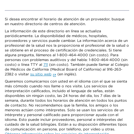
Si desea encontrar el horario de atención de un proveedor, busque
en nuestro directorio de centros de atención.
La información de este directorio en línea se actualiza
periódicamente. La disponibilidad de médicos, hospitales,
proveedores y servicios puede cambiar. La información acerca de un
profesional de la salud nos la proporciona el profesional de la salud o
se obtiene en el proceso de certificación de credenciales. Si tiene
alguna pregunta, llámenos al 1-800-464-4000 (sin costo). Para
personas con problemas auditivos y del habla: 1-800-464-4000 (sin
costo) o línea TTY al
711
(sin costo). También puede llamar al Colegio
de Médicos de California (Medical Board of California) al 916-263-
2382 o visitar
su sitio web
(en inglés).
Queremos comunicarnos con usted en el idioma con el que se sienta
más cómodo cuando nos llame o nos visite. Los servicios de
interpretación calificados, incluido el lenguaje de señas, están
disponibles sin ningún costo, las 24 horas del día, los 7 días de la
semana, durante todos los horarios de atención en todos los puntos
de contacto. No recomendamos que la familia, los amigos o los
menores actúen como intérpretes. Solo se usan los servicios de un
intérprete y personal calificado para proporcionar ayuda con el
idioma. Esto puede incluir proveedores, personal e intérpretes del
cuidado de la salud bilingües. Están a su disposición diferentes tipos
de comunicación: en persona, por teléfono, por video u otras.
Obtenga información sobre los servicios de interpretación
.