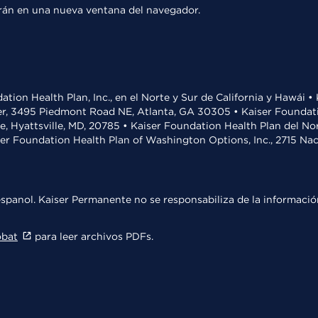
rirán en una nueva ventana del navegador.
ation Health Plan, Inc., en el Norte y Sur de California y Hawái 
r, 3495 Piedmont Road NE, Atlanta, GA 30305 • Kaiser Foundatio
ve, Hyattsville, MD, 20785 • Kaiser Foundation Health Plan del N
ser Foundation Health Plan of Washington Options, Inc., 2715 N
spanol. Kaiser Permanente no se responsabiliza de la información
obat
para leer archivos PDFs.