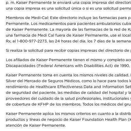
p. m. Kaiser Permanente le enviará una copia impresa del directori
una copia impresa es una solicitud única o si es una solicitud perm
Miembros de Medi-Cal: Este directorio incluye las farmacias para
Permanente. Los medicamentos para pacientes ambulatorios cubier
de Kaiser Permanente. La mayoría de las farmacias de la red de Ka
una farmacia de Medi Cal fuera de Kaiser Permanente, use el local
Rx, al 1-800-977-2273, las 24 horas del día, los 7 días de la sema
Si realiza la solicitud para recibir copias impresas del directori
Los afiliados de Kaiser Permanente tienen el mismo y completo acce
Discapacidades (Federal Americans with Disabilities Act) de 1990, 
Kaiser Permanente toma en cuenta los mismos niveles de calidad, la
Silver del Mercado de Seguros Médicos, como lo hace para todos lo
rendimiento de Healthcare Effectiveness Data and Information Se
de seguridad del paciente, las medidas de calidad del hospital y 
proveedores del cuidado de la salud profesionales, institucionale
de cobertura de KFHP de los miembros. Todos los médicos del grup
Kaiser Permanente aplica los mismos criterios en cuanto a la dist
productos y líneas de negocio de Kaiser Foundation Health Plan (KF
atención de Kaiser Permanente.