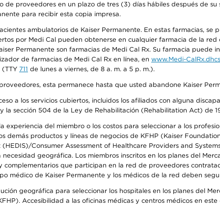
o de proveedores en un plazo de tres (3) días hábiles después de su s
anente para recibir esta copia impresa.
 pacientes ambulatorios de Kaiser Permanente. En estas farmacias, se
tos por Medi Cal pueden obtenerse en cualquier farmacia de la red d
iser Permanente son farmacias de Medi Cal Rx. Su farmacia puede info
izador de farmacias de Medi Cal Rx en línea, en
www.Medi-CalRx.dhcs
na (TTY
711
de lunes a viernes, de 8 a. m. a 5 p. m.).
o de proveedores, esta permanece hasta que usted abandone Kaiser Perm
so a los servicios cubiertos, incluidos los afiliados con alguna disc
y la sección 504 de la Ley de Rehabilitación (Rehabilitation Act) de 1
 experiencia del miembro o los costos para seleccionar a los profesiona
s demás productos y líneas de negocios de KFHP (Kaiser Foundation He
t (HEDIS)/Consumer Assessment of Healthcare Providers and Systems (
la necesidad geográfica. Los miembros inscritos en los planes del Me
s y complementarios que participan en la red de proveedores contrata
o médico de Kaiser Permanente y los médicos de la red deben seguir l
ribución geográfica para seleccionar los hospitales en los planes del 
HP). Accesibilidad a las oficinas médicas y centros médicos en este d