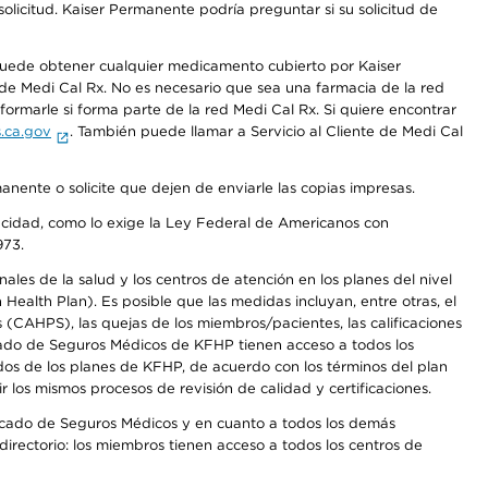
olicitud. Kaiser Permanente podría preguntar si su solicitud de
 puede obtener cualquier medicamento cubierto por Kaiser
e Medi Cal Rx. No es necesario que sea una farmacia de la red
rmarle si forma parte de la red Medi Cal Rx. Si quiere encontrar
.ca.gov
. También puede llamar a Servicio al Cliente de Medi Cal
anente o solicite que dejen de enviarle las copias impresas.
apacidad, como lo exige la Ley Federal de Americanos con
973.
les de la salud y los centros de atención en los planes del nivel
alth Plan). Es posible que las medidas incluyan, entre otras, el
CAHPS), las quejas de los miembros/pacientes, las calificaciones
rcado de Seguros Médicos de KFHP tienen acceso a todos los
dos de los planes de KFHP, de acuerdo con los términos del plan
os mismos procesos de revisión de calidad y certificaciones.
Mercado de Seguros Médicos y en cuanto a todos los demás
irectorio: los miembros tienen acceso a todos los centros de