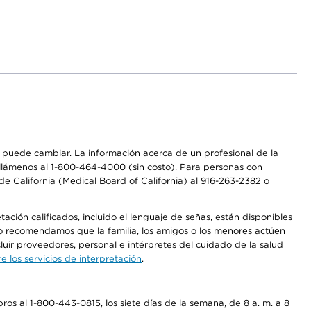
os puede cambiar. La información acerca de un profesional de la
a, llámenos al 1-800-464-4000 (sin costo). Para personas con
e California (Medical Board of California) al 916-263-2382 o
ción calificados, incluido el lenguaje de señas, están disponibles
 No recomendamos que la familia, los amigos o los menores actúen
luir proveedores, personal e intérpretes del cuidado de la salud
 los servicios de interpretación
.
os al 1-800-443-0815, los siete días de la semana, de 8 a. m. a 8