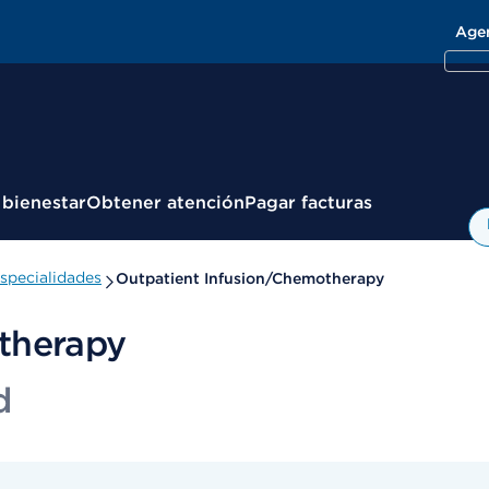
Age
 bienestar
Obtener atención
Pagar facturas
specialidades
Outpatient Infusion/Chemotherapy
therapy
d