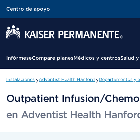
Centro de apoyo
Menú contextual
Infórmese
Compare planes
Médicos y centros
Salud y
Instalaciones
Adventist Health Hanford
Departamentos y e
Outpatient Infusion/Chemo
en Adventist Health Hanfor