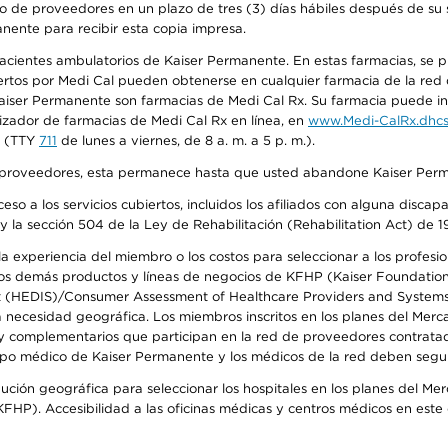
o de proveedores en un plazo de tres (3) días hábiles después de su s
anente para recibir esta copia impresa.
 pacientes ambulatorios de Kaiser Permanente. En estas farmacias, se
tos por Medi Cal pueden obtenerse en cualquier farmacia de la red d
iser Permanente son farmacias de Medi Cal Rx. Su farmacia puede info
izador de farmacias de Medi Cal Rx en línea, en
www.Medi-CalRx.dhcs
na (TTY
711
de lunes a viernes, de 8 a. m. a 5 p. m.).
o de proveedores, esta permanece hasta que usted abandone Kaiser Perm
so a los servicios cubiertos, incluidos los afiliados con alguna disc
y la sección 504 de la Ley de Rehabilitación (Rehabilitation Act) de 1
 experiencia del miembro o los costos para seleccionar a los profesiona
s demás productos y líneas de negocios de KFHP (Kaiser Foundation He
t (HEDIS)/Consumer Assessment of Healthcare Providers and Systems (
la necesidad geográfica. Los miembros inscritos en los planes del Me
s y complementarios que participan en la red de proveedores contrata
o médico de Kaiser Permanente y los médicos de la red deben seguir l
ribución geográfica para seleccionar los hospitales en los planes del 
HP). Accesibilidad a las oficinas médicas y centros médicos en este d