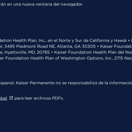
rirán en una nueva ventana del navegador.
ation Health Plan, Inc., en el Norte y Sur de California y Hawái 
r, 3495 Piedmont Road NE, Atlanta, GA 30305 • Kaiser Foundatio
ve, Hyattsville, MD, 20785 • Kaiser Foundation Health Plan del N
ser Foundation Health Plan of Washington Options, Inc., 2715 N
spanol. Kaiser Permanente no se responsabiliza de la información
obat
para leer archivos PDFs.