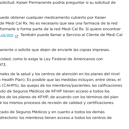
olicitud. Kaiser Permanente podría preguntar si su solicitud de
 puede obtener cualquier medicamento cubierto por Kaiser
e Medi Cal Rx. No es necesario que sea una farmacia de la red
rmarle si forma parte de la red Medi Cal Rx. Si quiere encontrar
.ca.gov
. También puede llamar a Servicio al Cliente de Medi Cal
anente o solicite que dejen de enviarle las copias impresas.
apacidad, como lo exige la Ley Federal de Americanos con
973.
les de la salud y los centros de atención en los planes del nivel
alth Plan). Es posible que las medidas incluyan, entre otras, el
CAHPS), las quejas de los miembros/pacientes, las calificaciones
rcado de Seguros Médicos de KFHP tienen acceso a todos los
dos de los planes de KFHP, de acuerdo con los términos del plan
os mismos procesos de revisión de calidad y certificaciones.
Mercado de Seguros Médicos y en cuanto a todos los demás
irectorio: los miembros tienen acceso a todos los centros de