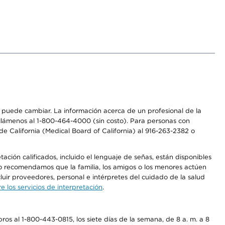
os puede cambiar. La información acerca de un profesional de la
a, llámenos al 1-800-464-4000 (sin costo). Para personas con
e California (Medical Board of California) al 916-263-2382 o
ción calificados, incluido el lenguaje de señas, están disponibles
 No recomendamos que la familia, los amigos o los menores actúen
luir proveedores, personal e intérpretes del cuidado de la salud
 los servicios de interpretación
.
os al 1-800-443-0815, los siete días de la semana, de 8 a. m. a 8