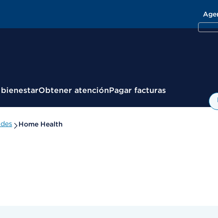
Age
 bienestar
Obtener atención
Pagar facturas
ades
Home Health