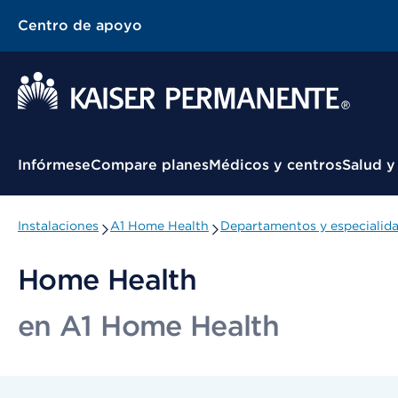
Centro de apoyo
Menú contextual
Infórmese
Compare planes
Médicos y centros
Salud y
Instalaciones
A1 Home Health
Departamentos y especialid
Home Health
en A1 Home Health