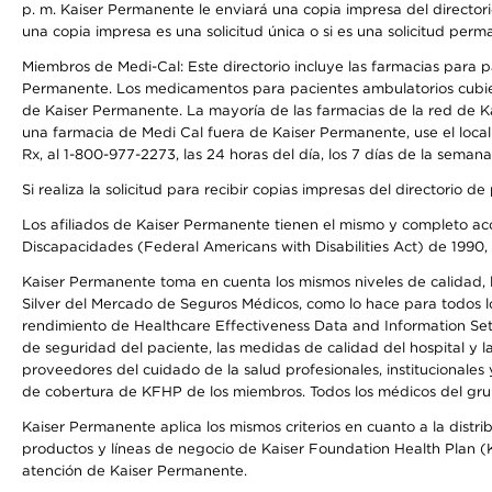
p. m. Kaiser Permanente le enviará una copia impresa del directori
una copia impresa es una solicitud única o si es una solicitud perm
Miembros de Medi-Cal: Este directorio incluye las farmacias para
Permanente. Los medicamentos para pacientes ambulatorios cubier
de Kaiser Permanente. La mayoría de las farmacias de la red de Ka
una farmacia de Medi Cal fuera de Kaiser Permanente, use el local
Rx, al 1-800-977-2273, las 24 horas del día, los 7 días de la sema
Si realiza la solicitud para recibir copias impresas del directori
Los afiliados de Kaiser Permanente tienen el mismo y completo acce
Discapacidades (Federal Americans with Disabilities Act) de 1990, 
Kaiser Permanente toma en cuenta los mismos niveles de calidad, la
Silver del Mercado de Seguros Médicos, como lo hace para todos lo
rendimiento de Healthcare Effectiveness Data and Information Se
de seguridad del paciente, las medidas de calidad del hospital y 
proveedores del cuidado de la salud profesionales, institucionale
de cobertura de KFHP de los miembros. Todos los médicos del grup
Kaiser Permanente aplica los mismos criterios en cuanto a la dist
productos y líneas de negocio de Kaiser Foundation Health Plan (KF
atención de Kaiser Permanente.