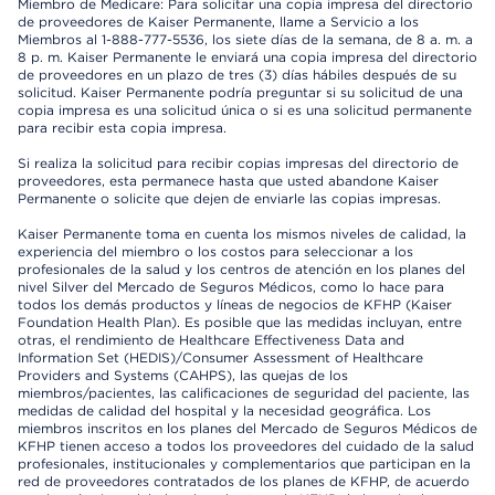
Miembro de Medicare: Para solicitar una copia impresa del directorio
de proveedores de Kaiser Permanente, llame a Servicio a los
Miembros al 1-888-777-5536, los siete días de la semana, de 8 a. m. a
8 p. m. Kaiser Permanente le enviará una copia impresa del directorio
de proveedores en un plazo de tres (3) días hábiles después de su
solicitud. Kaiser Permanente podría preguntar si su solicitud de una
copia impresa es una solicitud única o si es una solicitud permanente
para recibir esta copia impresa.
Si realiza la solicitud para recibir copias impresas del directorio de
proveedores, esta permanece hasta que usted abandone Kaiser
Permanente o solicite que dejen de enviarle las copias impresas.
Kaiser Permanente toma en cuenta los mismos niveles de calidad, la
experiencia del miembro o los costos para seleccionar a los
profesionales de la salud y los centros de atención en los planes del
nivel Silver del Mercado de Seguros Médicos, como lo hace para
todos los demás productos y líneas de negocios de KFHP (Kaiser
Foundation Health Plan). Es posible que las medidas incluyan, entre
otras, el rendimiento de Healthcare Effectiveness Data and
Information Set (HEDIS)/Consumer Assessment of Healthcare
Providers and Systems (CAHPS), las quejas de los
miembros/pacientes, las calificaciones de seguridad del paciente, las
medidas de calidad del hospital y la necesidad geográfica. Los
miembros inscritos en los planes del Mercado de Seguros Médicos de
KFHP tienen acceso a todos los proveedores del cuidado de la salud
profesionales, institucionales y complementarios que participan en la
red de proveedores contratados de los planes de KFHP, de acuerdo