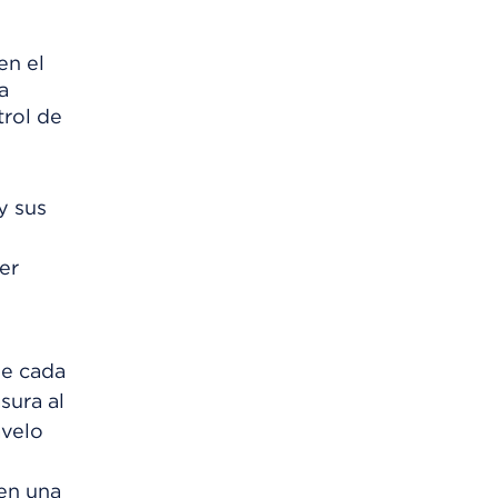
en el
a
trol de
y sus
er
de cada
sura al
ávelo
 en una