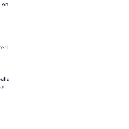
n en
ted
alla
ar