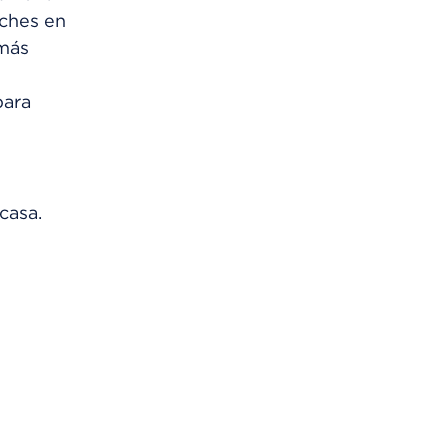
nches en
 más
para
casa.