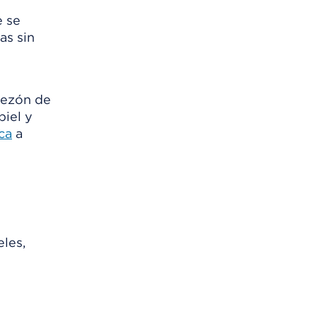
e se
as sin
mezón de
piel y
ca
a
les,