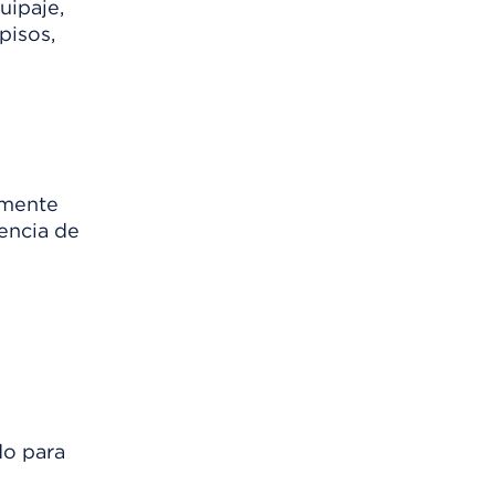
uipaje,
pisos,
lmente
rencia de
do para