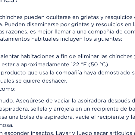
s chinches pueden ocultarse en grietas y resquicios 
. Pueden diseminarse por grietas y resquicios en l
as razones, es mejor llamar a una compañía de con
atamientos habituales incluyen los siguientes:
lentar habitaciones a fin de eliminar las chinches 
e estar a aproximadamente
122 °F (50 °C)
.
l producto que usa la compañía haya demostrado s
cuales se quiere deshacer.
 como:
enudo. Asegúrese de vaciar la aspiradora después 
aspiradora, séllela y arrójela en un recipiente de ba
o usa una bolsa de aspiradora, vacíe el recipiente y l
nosa.
 esconder insectos. Lavar y luego secar artículos