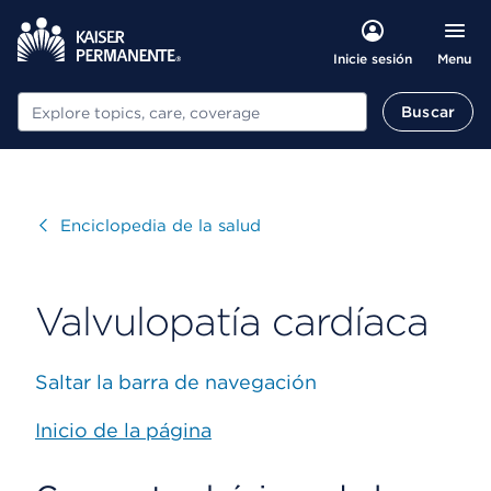
Menu
Inicie sesión
Buscar
Buscar
Visitar
Enciclopedia de la salud
Valvulopatía cardíaca
Saltar la barra de navegación
Inicio de la página