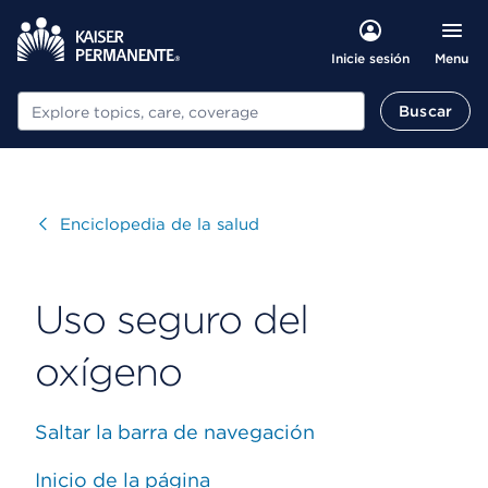
Menu
Inicie sesión
Buscar
Buscar
Visitar
Enciclopedia de la salud
Uso seguro del
oxígeno
Saltar la barra de navegación
Inicio de la página