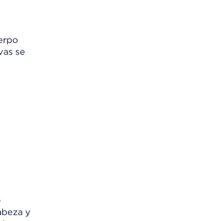
uerpo
vas se