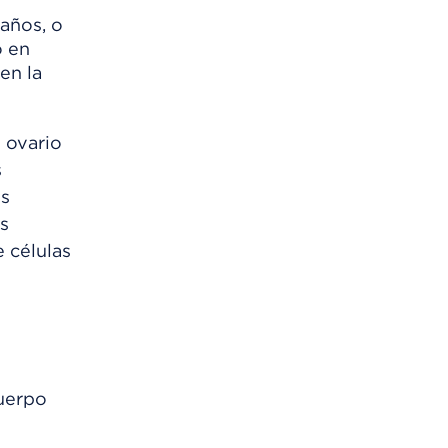
 años, o
o en
en la
 ovario
s
es
s
 células
cuerpo