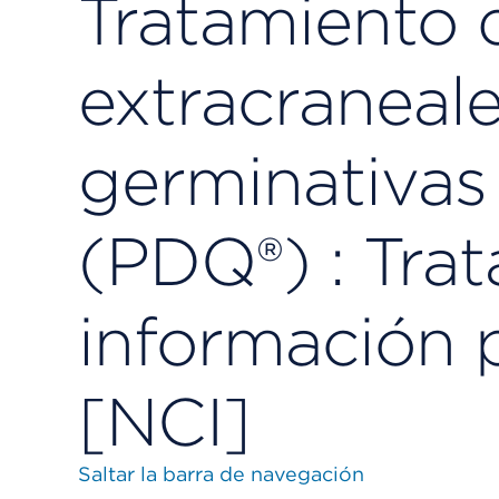
Tratamiento 
extracraneale
germinativas 
(PDQ®) : Trat
información p
[NCI]
Saltar la barra de navegación