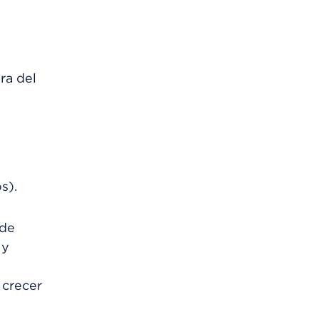
ra del
s).
 de
 y
 crecer