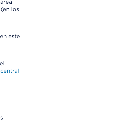
 en este
el
central
os