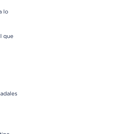
a lo
al que
nadales