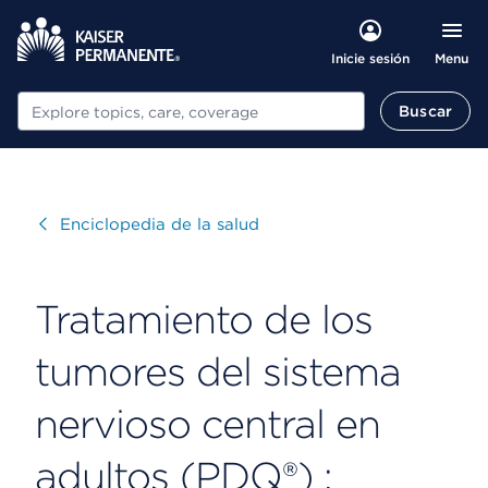
Menu
Inicie sesión
Buscar
Buscar
Visitar
Enciclopedia de la salud
Tratamiento de los
tumores del sistema
nervioso central en
adultos (PDQ®) :