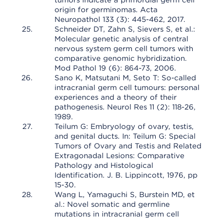
tumors indicate a primordial germ cell
origin for germinomas. Acta
Neuropathol 133 (3): 445-462, 2017.
Schneider DT, Zahn S, Sievers S, et al.:
Molecular genetic analysis of central
nervous system germ cell tumors with
comparative genomic hybridization.
Mod Pathol 19 (6): 864-73, 2006.
Sano K, Matsutani M, Seto T: So-called
intracranial germ cell tumours: personal
experiences and a theory of their
pathogenesis. Neurol Res 11 (2): 118-26,
1989.
Teilum G: Embryology of ovary, testis,
and genital ducts. In: Teilum G: Special
Tumors of Ovary and Testis and Related
Extragonadal Lesions: Comparative
Pathology and Histological
Identification. J. B. Lippincott, 1976, pp
15-30.
Wang L, Yamaguchi S, Burstein MD, et
al.: Novel somatic and germline
mutations in intracranial germ cell