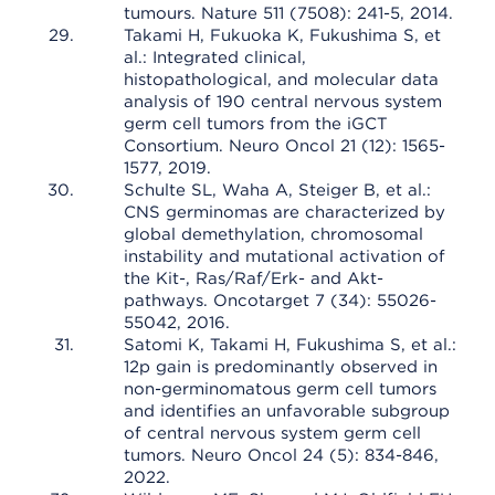
tumours. Nature 511 (7508): 241-5, 2014.
Takami H, Fukuoka K, Fukushima S, et
al.: Integrated clinical,
histopathological, and molecular data
analysis of 190 central nervous system
germ cell tumors from the iGCT
Consortium. Neuro Oncol 21 (12): 1565-
1577, 2019.
Schulte SL, Waha A, Steiger B, et al.:
CNS germinomas are characterized by
global demethylation, chromosomal
instability and mutational activation of
the Kit-, Ras/Raf/Erk- and Akt-
pathways. Oncotarget 7 (34): 55026-
55042, 2016.
Satomi K, Takami H, Fukushima S, et al.:
12p gain is predominantly observed in
non-germinomatous germ cell tumors
and identifies an unfavorable subgroup
of central nervous system germ cell
tumors. Neuro Oncol 24 (5): 834-846,
2022.