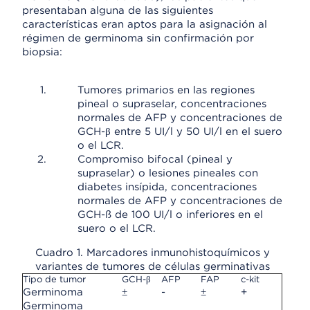
presentaban alguna de las siguientes
características eran aptos para la asignación al
régimen de germinoma sin confirmación por
biopsia:
Tumores primarios en las regiones
pineal o supraselar, concentraciones
normales de AFP y concentraciones de
GCH-β entre 5 UI/l y 50 UI/l en el suero
o el LCR.
Compromiso bifocal (pineal y
supraselar) o lesiones pineales con
diabetes insípida, concentraciones
normales de AFP y concentraciones de
GCH-ß de 100 UI/l o inferiores en el
suero o el LCR.
Cuadro 1. Marcadores inmunohistoquímicos y
variantes de tumores de células germinativas
Tipo de tumor
GCH-β
AFP
FAP
c-kit
Germinoma
±
-
±
+
Germinoma