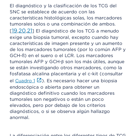
El diagnóstico y la clasificación de los TCG del
SNC se establece de acuerdo con las
características histológicas solas, los marcadores
tumorales solos o una combinación de ambos.
19
20
21
[
,
,
] El diagnóstico de los TCG a menudo
exige una biopsia tumoral, excepto cuando hay
características de imagen presente y un aumento
de los marcadores tumorales (por lo común AFP y
GCH-ß) en el suero o el LCR. Los marcadores
tumorales AFP y GCH-β son los más útiles, aunque
se están investigando otros marcadores, como la
fosfatasa alcalina placentaria y el c-kit (consultar
el
Cuadro 1
). Es necesario hacer una biopsia
endoscópica o abierta para obtener un
diagnóstico definitivo cuando los marcadores
tumorales son negativos o están un poco
elevados, pero por debajo de los criterios
diagnósticos, o si se observa algún hallazgo
anormal.
La diferenciación entre los diferentes tipos de TCG