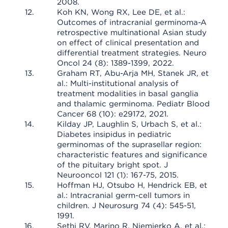
2008.
Koh KN, Wong RX, Lee DE, et al.:
Outcomes of intracranial germinoma-A
retrospective multinational Asian study
on effect of clinical presentation and
differential treatment strategies. Neuro
Oncol 24 (8): 1389-1399, 2022.
Graham RT, Abu-Arja MH, Stanek JR, et
al.: Multi-institutional analysis of
treatment modalities in basal ganglia
and thalamic germinoma. Pediatr Blood
Cancer 68 (10): e29172, 2021.
Kilday JP, Laughlin S, Urbach S, et al.:
Diabetes insipidus in pediatric
germinomas of the suprasellar region:
characteristic features and significance
of the pituitary bright spot. J
Neurooncol 121 (1): 167-75, 2015.
Hoffman HJ, Otsubo H, Hendrick EB, et
al.: Intracranial germ-cell tumors in
children. J Neurosurg 74 (4): 545-51,
1991.
Sethi RV, Marino R, Niemierko A, et al.: