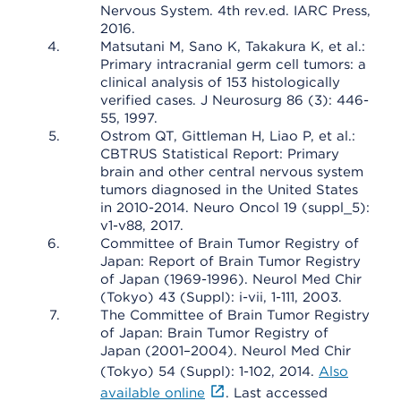
Nervous System. 4th rev.ed. IARC Press,
2016.
Matsutani M, Sano K, Takakura K, et al.:
Primary intracranial germ cell tumors: a
clinical analysis of 153 histologically
verified cases. J Neurosurg 86 (3): 446-
55, 1997.
Ostrom QT, Gittleman H, Liao P, et al.:
CBTRUS Statistical Report: Primary
brain and other central nervous system
tumors diagnosed in the United States
in 2010-2014. Neuro Oncol 19 (suppl_5):
v1-v88, 2017.
Committee of Brain Tumor Registry of
Japan: Report of Brain Tumor Registry
of Japan (1969-1996). Neurol Med Chir
(Tokyo) 43 (Suppl): i-vii, 1-111, 2003.
The Committee of Brain Tumor Registry
of Japan: Brain Tumor Registry of
Japan (2001–2004). Neurol Med Chir
(Tokyo) 54 (Suppl): 1-102, 2014.
Also
available online
. Last accessed