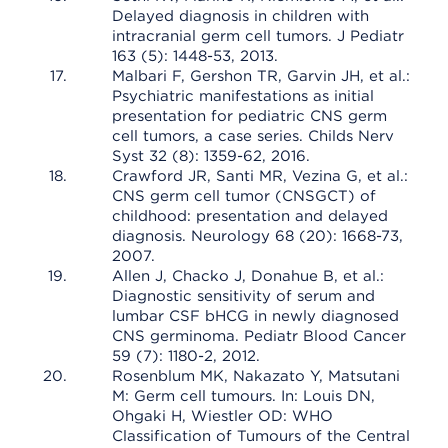
Delayed diagnosis in children with
intracranial germ cell tumors. J Pediatr
163 (5): 1448-53, 2013.
Malbari F, Gershon TR, Garvin JH, et al.:
Psychiatric manifestations as initial
presentation for pediatric CNS germ
cell tumors, a case series. Childs Nerv
Syst 32 (8): 1359-62, 2016.
Crawford JR, Santi MR, Vezina G, et al.:
CNS germ cell tumor (CNSGCT) of
childhood: presentation and delayed
diagnosis. Neurology 68 (20): 1668-73,
2007.
Allen J, Chacko J, Donahue B, et al.:
Diagnostic sensitivity of serum and
lumbar CSF bHCG in newly diagnosed
CNS germinoma. Pediatr Blood Cancer
59 (7): 1180-2, 2012.
Rosenblum MK, Nakazato Y, Matsutani
M: Germ cell tumours. In: Louis DN,
Ohgaki H, Wiestler OD: WHO
Classification of Tumours of the Central