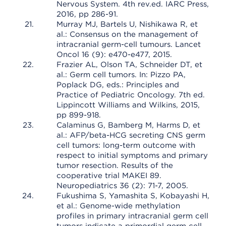
Nervous System. 4th rev.ed. IARC Press,
2016, pp 286-91.
Murray MJ, Bartels U, Nishikawa R, et
al.: Consensus on the management of
intracranial germ-cell tumours. Lancet
Oncol 16 (9): e470-e477, 2015.
Frazier AL, Olson TA, Schneider DT, et
al.: Germ cell tumors. In: Pizzo PA,
Poplack DG, eds.: Principles and
Practice of Pediatric Oncology. 7th ed.
Lippincott Williams and Wilkins, 2015,
pp 899-918.
Calaminus G, Bamberg M, Harms D, et
al.: AFP/beta-HCG secreting CNS germ
cell tumors: long-term outcome with
respect to initial symptoms and primary
tumor resection. Results of the
cooperative trial MAKEI 89.
Neuropediatrics 36 (2): 71-7, 2005.
Fukushima S, Yamashita S, Kobayashi H,
et al.: Genome-wide methylation
profiles in primary intracranial germ cell