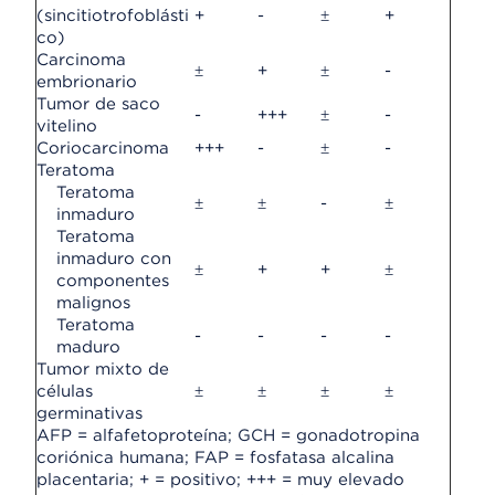
(sincitiotrofoblásti
+
-
±
+
co)
Carcinoma
±
+
±
-
embrionario
Tumor de saco
-
+++
±
-
vitelino
Coriocarcinoma
+++
-
±
-
Teratoma
Teratoma
±
±
-
±
inmaduro
Teratoma
inmaduro con
±
+
+
±
componentes
malignos
Teratoma
-
-
-
-
maduro
Tumor mixto de
células
±
±
±
±
germinativas
AFP = alfafetoproteína; GCH = gonadotropina
coriónica humana; FAP = fosfatasa alcalina
placentaria; + = positivo; +++ = muy elevado