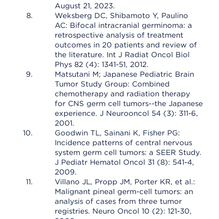
August 21, 2023.
Weksberg DC, Shibamoto Y, Paulino
AC: Bifocal intracranial germinoma: a
retrospective analysis of treatment
outcomes in 20 patients and review of
the literature. Int J Radiat Oncol Biol
Phys 82 (4): 1341-51, 2012.
Matsutani M; Japanese Pediatric Brain
Tumor Study Group: Combined
chemotherapy and radiation therapy
for CNS germ cell tumors--the Japanese
experience. J Neurooncol 54 (3): 311-6,
2001.
Goodwin TL, Sainani K, Fisher PG:
Incidence patterns of central nervous
system germ cell tumors: a SEER Study.
J Pediatr Hematol Oncol 31 (8): 541-4,
2009.
Villano JL, Propp JM, Porter KR, et al.:
Malignant pineal germ-cell tumors: an
analysis of cases from three tumor
registries. Neuro Oncol 10 (2): 121-30,