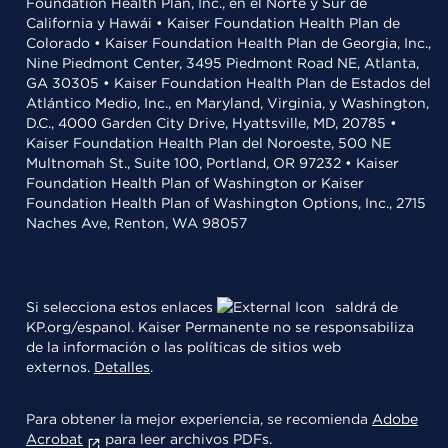
Foundation Health Plan, Inc., en el Norte y Sur de
California y Hawái • Kaiser Foundation Health Plan de
Colorado • Kaiser Foundation Health Plan de Georgia, Inc.,
Nine Piedmont Center, 3495 Piedmont Road NE, Atlanta,
GA 30305 • Kaiser Foundation Health Plan de Estados del
Atlántico Medio, Inc., en Maryland, Virginia, y Washington,
D.C., 4000 Garden City Drive, Hyattsville, MD, 20785 •
Kaiser Foundation Health Plan del Noroeste, 500 NE
Multnomah St., Suite 100, Portland, OR 97232 • Kaiser
Foundation Health Plan of Washington or Kaiser
Foundation Health Plan of Washington Options, Inc., 2715
Naches Ave, Renton, WA 98057
Si selecciona estos enlaces
saldrá de
KP.org/espanol. Kaiser Permanente no se responsabiliza
de la información o las políticas de sitios web
externos.
Detalles
.
Para obtener la mejor experiencia, se recomienda
Adobe
Acrobat
para leer archivos PDFs.