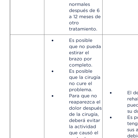
normales
después de 6
a 12 meses de
otro
tratamiento.
Es posible
que no pueda
estirar el
brazo por
completo.
Es posible
que la cirugía
no cure el
problema.
El d
Para que no
reha
reaparezca el
pued
dolor después
su d
de la cirugía,
Es p
deberá evitar
teng
la actividad
sus 
que causó el
debi