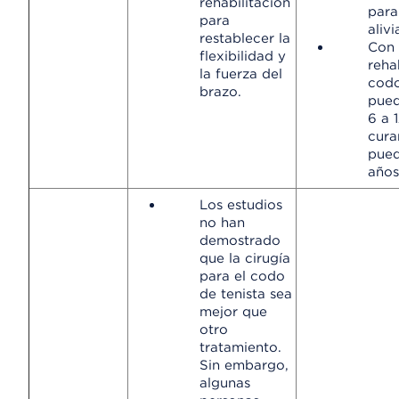
rehabilitación
para
para
alivi
restablecer la
Con 
flexibilidad y
rehab
la fuerza del
codo
brazo.
pued
6 a 
cura
pued
años
Los estudios
no han
demostrado
que la cirugía
para el codo
de tenista sea
mejor que
otro
tratamiento.
Sin embargo,
algunas