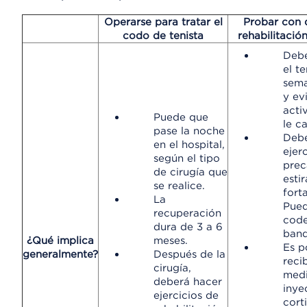
Operarse para tratar el
Probar con 
codo de tenista
rehabilitació
Debe
el t
sema
y evi
acti
Puede que
le c
pase la noche
Debe
en el hospital,
ejer
según el tipo
prec
de cirugía que
esti
se realice.
fort
La
Pued
recuperación
code
dura de 3 a 6
band
¿Qué implica
meses.
Es p
generalmente?
Después de la
reci
cirugía,
med
deberá hacer
inye
ejercicios de
cort