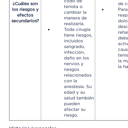
codo de
¿Cuáles son
de c
tenista o
los riesgos y
Para
cambiar la
efectos
reap
manera de
secundarios?
dolo
realizarla.
desc
Toda cirugía
reha
tiene riesgos,
debe
incluidos
acti
sangrado,
caus
infección,
teni
daño en los
la m
nervios y
la h
riesgos
relacionados
con la
anestesia. Su
edad y su
salud también
pueden
afectar su
riesgo.