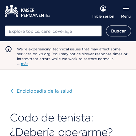
Menu
Inicie sesión
Buscar
Buscar
We're experiencing technical issues that may affect some
services on kp.org. You may notice slower response times or
intermittent errors while we work to restore normal s
…
más
Visitar
Enciclopedia de la salud
Codo de tenista:
¿Debería operarme?