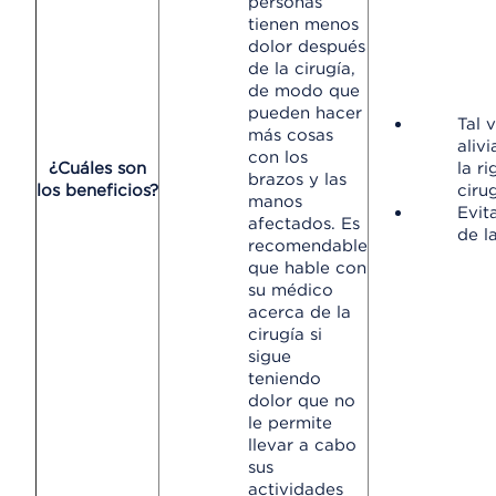
personas
tienen menos
dolor después
de la cirugía,
de modo que
pueden hacer
Tal 
más cosas
alivi
con los
¿Cuáles son
la ri
brazos y las
los beneficios?
cirug
manos
Evit
afectados. Es
de la
recomendable
que hable con
su médico
acerca de la
cirugía si
sigue
teniendo
dolor que no
le permite
llevar a cabo
sus
actividades