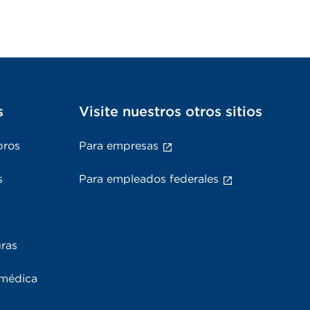
s
Visite nuestros otros sitios
bros
Para empresas
s
Para empleados federales
uras
 médica