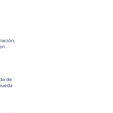
iación,
den
ida de
 pueda