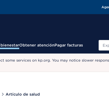
Age
Busc
 bienestar
Obtener atención
Pagar facturas
ect some services on kp.org. You may notice slower response
Artículo de salud