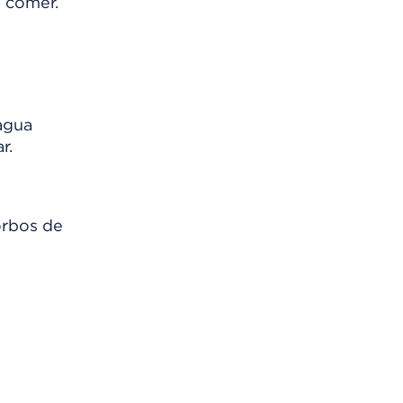
a comer.
 agua
r.
orbos de