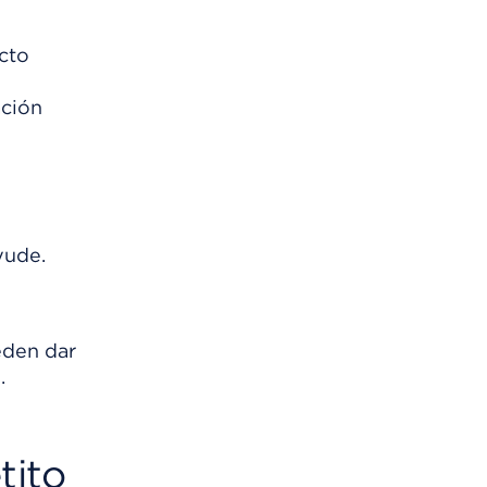
cto
ación
yude.
eden dar
.
tito