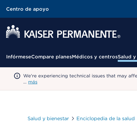
Centro de apoyo
Menú contextual
Infórmese
Compare planes
Médicos y centros
Salud y
We're experiencing technical issues that may aff
…
más
Salud y bienestar
Enciclopedia de la salud