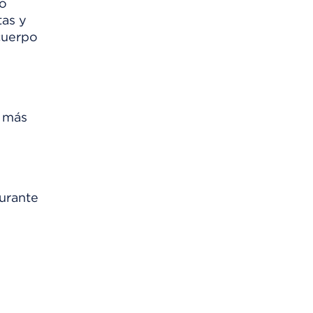
mo
tas y
cuerpo
r más
durante