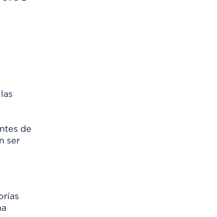
las
ntes de
n ser
orías
ma