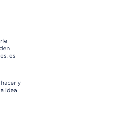
rle
eden
es, es
 hacer y
na idea