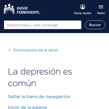
Menu
Inicie sesión
Buscar
Buscar
Visitar
Enciclopedia de la salud
La depresión es
común
Saltar la barra de navegación
Inicio de la página