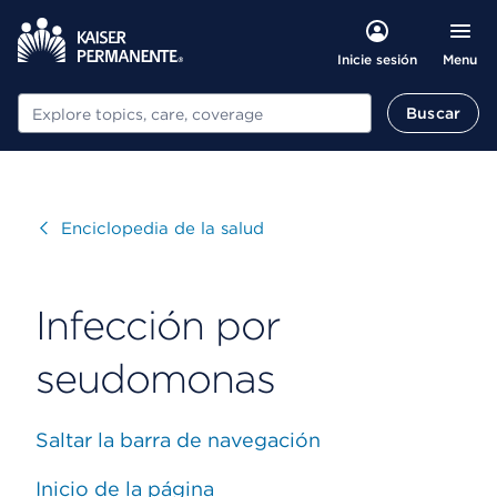
Menu
Inicie sesión
Buscar
Buscar
Visitar
Enciclopedia de la salud
Infección por
seudomonas
Saltar la barra de navegación
Inicio de la página