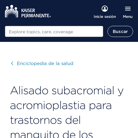
Menu
Inicie sesión
Buscar
Buscar
Visitar
Enciclopedia de la salud
Alisado subacromial y
acromioplastia para
trastornos del
manguito de los