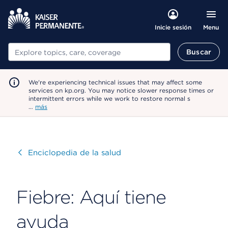
Menu
Inicie sesión
Buscar
Buscar
We're experiencing technical issues that may affect some
services on kp.org. You may notice slower response times or
intermittent errors while we work to restore normal s
…
más
Visitar
Enciclopedia de la salud
Fiebre: Aquí tiene
ayuda