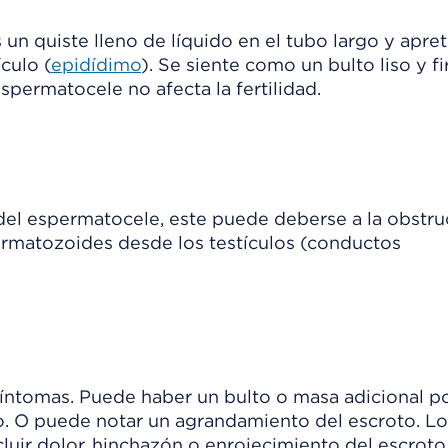
un quiste lleno de líquido en el tubo largo y apr
culo (
epidídimo
). Se siente como un bulto liso y f
espermatocele no afecta la fertilidad.
el espermatocele, este puede deberse a la obstru
ermatozoides desde los testículos (conductos
ntomas. Puede haber un bulto o masa adicional p
to. O puede notar un agrandamiento del escroto. Lo
luir dolor, hinchazón o enrojecimiento del escroto