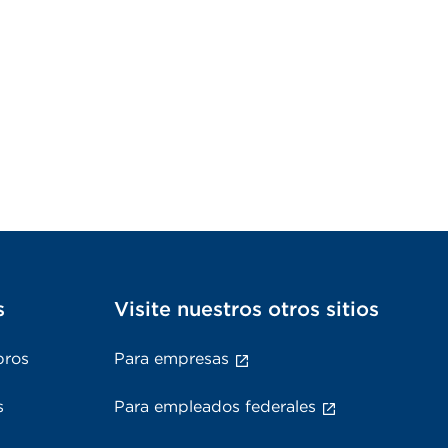
s
Visite nuestros otros sitios
bros
Para empresas
s
Para empleados federales