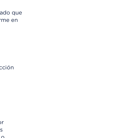
etado que
irme en
cción
or
s
 o