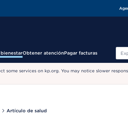
Age
Busc
 bienestar
Obtener atención
Pagar facturas
ect some services on kp.org. You may notice slower response
Artículo de salud