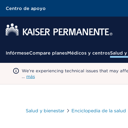
Centro de apoyo
Menú contextual
Infórmese
Compare planes
Médicos y centros
Salud y
We're experiencing technical issues that may aff
…
más
Salud y bienestar
Enciclopedia de la salud