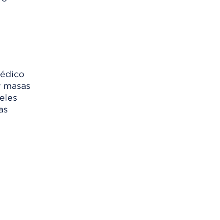
médico
y masas
eles
as