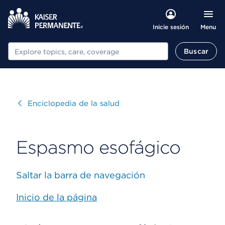
Menu
Inicie sesión
Buscar
Buscar
Visitar
Enciclopedia de la salud
Espasmo esofágico
Saltar la barra de navegación
Inicio de la página